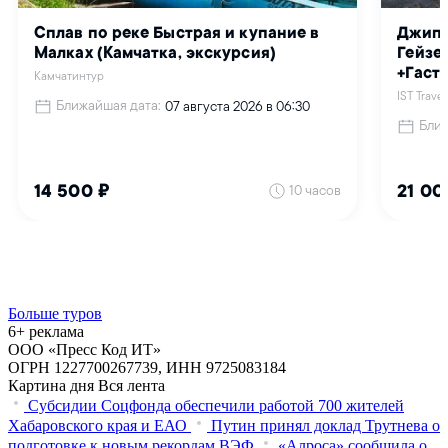
Больше туров
6+ реклама
ООО «Пресс Код ИТ»
ОГРН 1227700267739, ИНН 9725083184
Картина дня
Вся лента
Субсидии Соцфонда обеспечили работой 700 жителей
Хабаровского края и ЕАО
Путин принял доклад Трутнева о
подготовке к новым рекордам ВЭФ
«Алроса» сообщила о