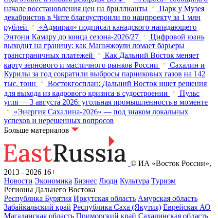
начале восстановления цен на бриллианты
Парк у Музея
декабристов в Чите благоустроили по нацпроекту за 1 млн
рублей
«Адмирал» подписал канадского нападающего
Энтони Камару до конца сезона-2026/27
Цифровой юань
выходит на границу: как Маньчжоули ломает барьеры
трансграничных платежей
Как Дальний Восток меняет
карту зернового и масличного рынков России
Сахалин и
Курилы за год сократили выбросы парниковых газов на 142
тыс. тонн
Востокгосплан: Дальний Восток ищет решения
для выхода из кадрового кризиса в судостроении
Пульс
угля — 3 августа 2026: угольная промышленность в моменте
«Энергия Сахалина-2026» — под знаком локальных
успехов и нерешенных вопросов
Больше материалов
© ИА «Восток России»,
2013 - 2026
16+
Новости
Экономика
Бизнес
Люди
Культура
Туризм
Регионы Дальнего Востока
Республика Бурятия
Иркутская область
Амурская область
Забайкальский край
Республика Саха (Якутия)
Еврейская АО
Магаданская область
Приморский край
Сахалинская область