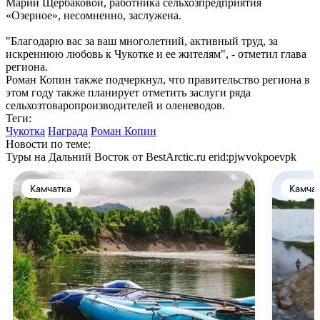
Марии Щербаковой, работника сельхозпредприятия
«Озерное», несомненно, заслужена.
"Благодарю вас за ваш многолетний, активный труд, за
искреннюю любовь к Чукотке и ее жителям", - отметил глава
региона.
Роман Копин также подчеркнул, что правительство региона в
этом году также планирует отметить заслуги ряда
сельхозтоваропроизводителей и оленеводов.
Теги:
Чукотка
Награда
Роман Копин
Новости по теме:
Туры на Дальний Восток от BestArctic.ru
erid:pjwvokpoevpk