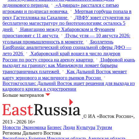
ледникового периода
«Адмирал» расстался с пятью
игроками и подписал новичка
Мертвая горбуша попала в
реку Гастелловка на Сахалине
ДВФУ зовет студентов на
бесплатную магистратуру по биотехнологиям: осталось 5
дней
Навигацию между Хабаровском и Фуюанем
приостановят с 11 августа
Пульс угля — 10 августа 2026:
угольная промышленность в моменте
Бюллетень
EastRussia: аналитический обзор социальной сферы ДФО —
лето 2026
Хабаровский край вошел в число лидеров
России по росту спроса на аренду квартир
Цифровой юань
выходит на границу: как Маньчжоули ломает барьеры
трансграничных платежей
Как Дальний Восток меняет
карту зернового и масличного рынков России
Востокгосплан: Дальний Восток ищет решения для выхода из
кадрового кризиса в судостроении
Больше материалов
© ИА «Восток России»,
2013 - 2026
16+
Новости
Экономика
Бизнес
Люди
Культура
Туризм
Регионы Дальнего Востока
Республика Бурятия
Иркутская область
Амурская область