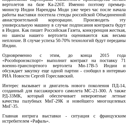
вертолетов на базе Ка-226Т. Именно поэтому премьер-
министр Индии Нарендры Моди уже через час после начала
работы выставки посетила стенды российской Объединенной
авиастроительной корпорации. Производить эту
универсальную машину в случае подписания контракта будут
в Индии. Как пишет Российская Газета, конкуренция жесткая,
но шансы нашего вертолета оцениваются как весьма
неплохие. В случае успеха 50-70% технологий будут переданы
Индии.
Одновременно с этим, до конца 2015 года
«Рособоронэкспорт» выполнит контракт на поставку 71
военно-транспортного вертолета Ми-17В-5 Индии и
обсуждает закупку еще одной партии - сообщил в интервью
РИА Новости Сергей Гореславский.
Интерес вызывает и двигатель нового поколения ПД-14,
созданный для пассажирского самолета МС-21-300. А также
РД-33МК, который обеспечивает невероятные летные
качества палубных МиГ-29К и новейшего многоцелевых
МиГ-35.
Главная интрига выставки - ситуация с французским
истребителем «Рафаль».