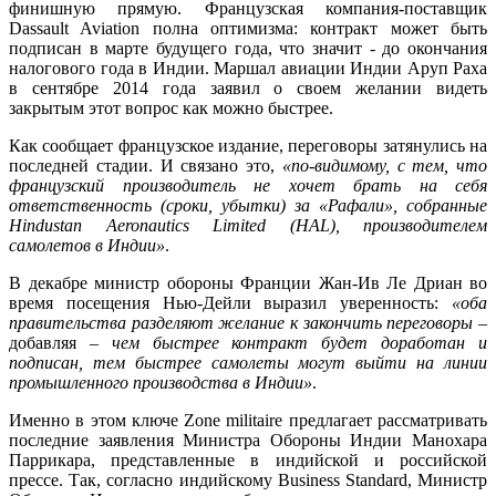
финишную прямую. Французская компания-поставщик
Dassault Aviation полна оптимизма: контракт может быть
подписан в марте будущего года, что значит - до окончания
налогового года в Индии. Маршал авиации Индии Аруп Раха
в сентябре 2014 года заявил о своем желании видеть
закрытым этот вопрос как можно быстрее.
Как сообщает французское издание, переговоры затянулись на
последней стадии. И связано это,
«по-видимому, с тем, что
французский производитель не хочет брать на себя
ответственность (сроки, убытки) за «Рафали», собранные
Hindustan Aeronautics Limited (HAL), производителем
самолетов в Индии»
.
В декабре министр обороны Франции Жан-Ив Ле Дриан во
время посещения Нью-Дейли выразил уверенность:
«оба
правительства разделяют желание к закончить переговоры
–
добавляя –
чем быстрее контракт будет доработан и
подписан, тем быстрее самолеты могут выйти на линии
промышленного производства в Индии»
.
Именно в этом ключе Zone militaire предлагает рассматривать
последние заявления Министра Обороны Индии Манохара
Паррикара, представленные в индийской и российской
прессе. Так, согласно индийскому Business Standard, Министр