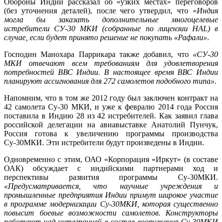
Обороны Индии рассказал об «узких местах» переговоров
(без уточнения деталей), после чего утвердил, что «
Индия
могла бы заказать дополнительные многоцелевые
истребители СУ-30 МКИ (собранные по лицензии HAL) в
случае, если будет принято решение не покупать «Рафали»
.
Господин Манохара Паррикара также добавил, что
«СУ-30
МКИ отвечают всем требованиям для удовлетворения
потребностей ВВС Индии. В настоящее время ВВС Индии
планируют ассигнования для 272 самолетов подобного типа»
.
Напомним, что в том же 2012 году был заключен контракт на
42 самолета Су-30 МКИ, и уже к февралю 2014 года Россия
поставила в Индию 28 из 42 истребителей. Как заявил глава
российской делегации на авиавыставке Анатолий Пунчук,
Россия готова к увеличению программы производства
Су-30МКИ. Эти истребители будут произведены в Индии.
Одновременно с этим, ОАО «Корпорация «Иркут» (в составе
ОАК) обсуждает с индийскими партнерами ход и
перспективы развития программы Су-30МКИ.
«Предусматривается, что научные учреждения и
промышленные предприятия Индии примут широкое участие
в программе модернизации Су-30МКИ, которая существенно
повысит боевые возможности самолетов. Конструкторы
работают над интеграцией в состав вооружения Су-30МКИ