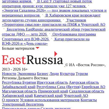
заготовки кормов
В СахГУ стартовал новый поток
операторов дронов: курс прошли уже 127 человек
«Энергия Сахалина-2026» — под знаком локальных успехов и
нерешенных вопросов
В Хабаровском крае возрождают
легендарную студию кинохроники
Участников
«Территории смыслов» пригласили на ПМЖ в Чукотский АО
Бюллетень EastRussia: аналитический обзор туристической
отрасли ДФО — лето 2026
Опубликована программа
Спортивных игр ВЭФ-2026
Катар пригласили на
ВЭФ-2026 и «День сокола»
Больше материалов
© ИА «Восток России»,
2013 - 2026
16+
Новости
Экономика
Бизнес
Люди
Культура
Туризм
Регионы Дальнего Востока
Республика Бурятия
Иркутская область
Амурская область
Забайкальский край
Республика Саха (Якутия)
Еврейская АО
Магаданская область
Приморский край
Сахалинская область
Хабаровский край
Камчатский край
Чукотский АО
О проекте
Условия использования материалов
Контакты
Электронный бюллетень
Персональные данные
Скачать медиакит