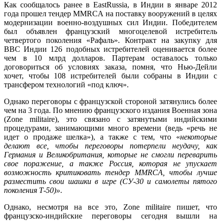
Как сообщалось ранее в EastRussia, в Индии в январе 2012
года прошел тендер MMRCA на поставку вооружений в целях
модернизации военно-воздушных сил Индии. Победителем
был объявлен французский многоцелевой истребитель
четвертого поколения «Рафаль». Контракт на закупку для
ВВС Индии 126 подобных истребителей оценивается более
чем в 10 млрд долларов. Партерам оставалось только
договориться об условиях заказа, помня, что Нью-Дейли
хочет, чтобы 108 истребителей были собраны в Индии с
трансфером технологий «под ключ».
Однако переговоры с французской стороной затянулись более
чем на 3 года. По мнению французского издания Военная зона
(Zone militaire), это связано с затянутыми индийскими
процедурами, занимающими много времени (ведь «речь не
идет о продаже шелка»), а также с тем, что «
некоторые
делают все, чтобы переговоры потерпели неудачу, как
Германия и Великобритания, которые не смогли переварить
свое поражение, а также Россия, которая не упускает
возможность критиковать тендер MMRCA, чтобы лучше
разместить свои шашки в игре (СУ-30 и самолеты пятого
поколения Т-50)»
.
Однако, несмотря на все это, Zone militaire пишет, что
французско-индийские переговоры сегодня вышли на