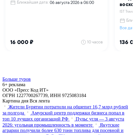
Больше туров
6+ реклама
ООО «Пресс Код ИТ»
ОГРН 1227700267739, ИНН 9725083184
Картина дня
Вся лента
Жители Бурятии потратили на общепит 16,7 млрд рублей
за полгода
Амурский центр поддержки бизнеса попал в
топ 10 лучших организаций РФ
Пульс угля — 3 августа
2026: угольная промышленность в моменте
Якутские
аграрии получили более 630 тонн топлива для посевной и