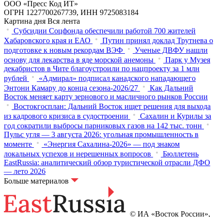
ООО «Пресс Код ИТ»
ОГРН 1227700267739, ИНН 9725083184
Картина дня
Вся лента
Субсидии Соцфонда обеспечили работой 700 жителей
Хабаровского края и ЕАО
Путин принял доклад Трутнева о
подготовке к новым рекордам ВЭФ
Ученые ДВФУ нашли
основу для лекарства в яде морской анемоны
Парк у Музея
декабристов в Чите благоустроили по нацпроекту за 1 млн
рублей
«Адмирал» подписал канадского нападающего
Энтони Камару до конца сезона-2026/27
Как Дальний
Восток меняет карту зернового и масличного рынков России
Востокгосплан: Дальний Восток ищет решения для выхода
из кадрового кризиса в судостроении
Сахалин и Курилы за
год сократили выбросы парниковых газов на 142 тыс. тонн
Пульс угля — 3 августа 2026: угольная промышленность в
моменте
«Энергия Сахалина-2026» — под знаком
локальных успехов и нерешенных вопросов
Бюллетень
EastRussia: аналитический обзор туристической отрасли ДФО
— лето 2026
Больше материалов
© ИА «Восток России»,