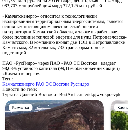
011,731 млн рублей на 30 сентября, дебиторская — с 4 млрд
083,703 млн рублей до 4 млрд 372,125 млн рублей.
«Камчатскэнерго» относится к технологически
изолированным территориальным энергосистемам, является
основным поставщиком электрической энергии
на территории Камчатской области, а также вырабатывает
более половины тепловой энергии для нужд Петропавловска-
Камчатского. В компанию входят две ТЭЦ в Петропавловске-
Камчатском, 82 котельных, 733 трансформаторные
подстанций.
ПАО «РусГидро» через ПАО «РАО ЭС Востока» владеет
98,68% уставного капитала (99,11% обыкновенных акций)
«Камчатскэнерго».
Теги:
Камчатскэнерго
РАО ЭС Востока
Русгидро
Новости по теме:
Туры на Дальний Восток от BestArctic.ru
erid:pjwvokpoevpk