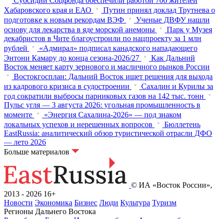
Субсидии Соцфонда обеспечили работой 700 жителей
Хабаровского края и ЕАО
Путин принял доклад Трутнева о
подготовке к новым рекордам ВЭФ
Ученые ДВФУ нашли
основу для лекарства в яде морской анемоны
Парк у Музея
декабристов в Чите благоустроили по нацпроекту за 1 млн
рублей
«Адмирал» подписал канадского нападающего
Энтони Камару до конца сезона-2026/27
Как Дальний
Восток меняет карту зернового и масличного рынков России
Востокгосплан: Дальний Восток ищет решения для выхода
из кадрового кризиса в судостроении
Сахалин и Курилы за
год сократили выбросы парниковых газов на 142 тыс. тонн
Пульс угля — 3 августа 2026: угольная промышленность в
моменте
«Энергия Сахалина-2026» — под знаком
локальных успехов и нерешенных вопросов
Бюллетень
EastRussia: аналитический обзор туристической отрасли ДФО
— лето 2026
Больше материалов
© ИА «Восток России»,
2013 - 2026
16+
Новости
Экономика
Бизнес
Люди
Культура
Туризм
Регионы Дальнего Востока