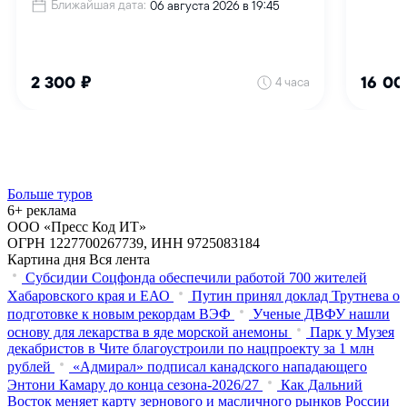
Больше туров
6+ реклама
ООО «Пресс Код ИТ»
ОГРН 1227700267739, ИНН 9725083184
Картина дня
Вся лента
Субсидии Соцфонда обеспечили работой 700 жителей
Хабаровского края и ЕАО
Путин принял доклад Трутнева о
подготовке к новым рекордам ВЭФ
Ученые ДВФУ нашли
основу для лекарства в яде морской анемоны
Парк у Музея
декабристов в Чите благоустроили по нацпроекту за 1 млн
рублей
«Адмирал» подписал канадского нападающего
Энтони Камару до конца сезона-2026/27
Как Дальний
Восток меняет карту зернового и масличного рынков России