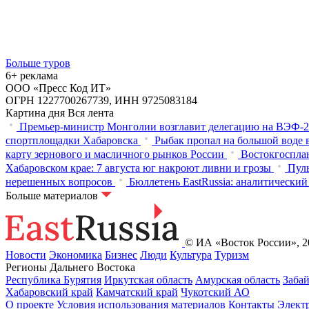
Больше туров
6+ реклама
ООО «Пресс Код ИТ»
ОГРН 1227700267739, ИНН 9725083184
Картина дня
Вся лента
Премьер-министр Монголии возглавит делегацию на ВЭФ‑2
спортплощадки Хабаровска
Рыбак пропал на большой воде 
карту зернового и масличного рынков России
Востокгосплан
Хабаровском крае: 7 августа юг накроют ливни и грозы
Пуль
нерешенных вопросов
Бюллетень EastRussia: аналитически
Больше материалов
© ИА «Восток России», 20
Новости
Экономика
Бизнес
Люди
Культура
Туризм
Регионы Дальнего Востока
Республика Бурятия
Иркутская область
Амурская область
Заба
Хабаровский край
Камчатский край
Чукотский АО
О проекте
Условия использования материалов
Контакты
Элект