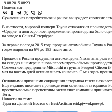
19.08.2015 08:23
Поделиться
Сужающийся потребительский рынок вынуждает японские авток
В частности, мировой концерн Toyota отказался от производства
«Средне- и долгосрочное продолжение производства было оцен
на заводе в Санкт-Петербурге.
За первые полгода 2015 года продажи автомобилей Toyota в Ро
годом выросли на 6% до 183 тысяч авто.
Продажи в России продукции автоконцерна Nissan за апрель-и
на складах и намерена вновь пересмотреть объемы производства
Совместное предприятие Mitsubishi и группы Peugeot-Citroen (
мая на восемь дней останавливать конвейер. С мая здесь произв
Основными причинами сокращения авторынка газета называет 
Еще недавно японские производители оценивали авторынок Ро
просчитываемые перспективы заставляют компании принимать 
Теги:
Новости по теме:
Туры на Дальний Восток от BestArctic.ru
erid:pjwvokpoevpk