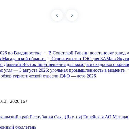
026 во Владивостоке
В Советской Гавани восстановят завод 
в Магаданской области
Строительство ТЭС для БАМа в Якути
: Дальний Восток ищет решения для выхода из кадрового кризи
с угля — 3 августа 2026: угольная промышленность в моменте
й обзор туристической отрасли ДФО — лето 2026
13 - 2026
16+
йкальский край
Республика Саха (Якутия)
Еврейская АО
Магадан
ронный бюллетень