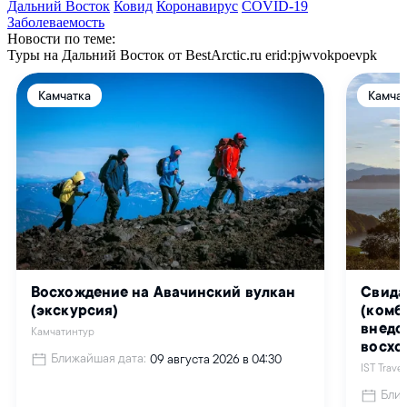
Дальний Восток
Ковид
Коронавирус
COVID-19
Заболеваемость
Новости по теме:
Туры на Дальний Восток от BestArctic.ru
erid:pjwvokpoevpk