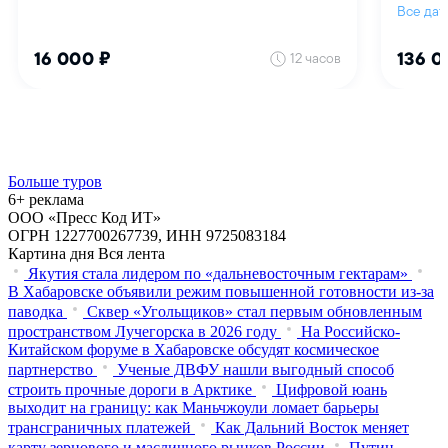
Больше туров
6+ реклама
ООО «Пресс Код ИТ»
ОГРН 1227700267739, ИНН 9725083184
Картина дня
Вся лента
Якутия стала лидером по «дальневосточным гектарам»
В Хабаровске объявили режим повышенной готовности из‑за
паводка
Сквер «Угольщиков» стал первым обновленным
пространством Лучегорска в 2026 году
На Российско-
Китайском форуме в Хабаровске обсудят космическое
партнерство
Ученые ДВФУ нашли выгодный способ
строить прочные дороги в Арктике
Цифровой юань
выходит на границу: как Маньчжоули ломает барьеры
трансграничных платежей
Как Дальний Восток меняет
карту зернового и масличного рынков России
Путин