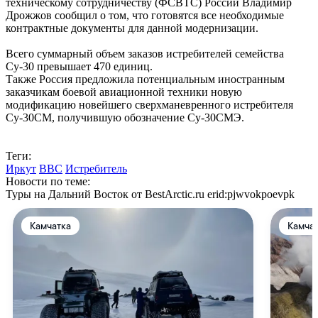
техническому сотрудничеству (ФСВТС) России Владимир
Дрожжов сообщил о том, что готовятся все необходимые
контрактные документы для данной модернизации.
Всего суммарный объем заказов истребителей семейства
Су-30 превышает 470 единиц.
Также Россия предложила потенциальным иностранным
заказчикам боевой авиационной техники новую
модификацию новейшего сверхманевренного истребителя
Су-30СМ, получившую обозначение Су-30СМЭ.
Теги:
Иркут
ВВС
Истребитель
Новости по теме:
Туры на Дальний Восток от BestArctic.ru
erid:pjwvokpoevpk