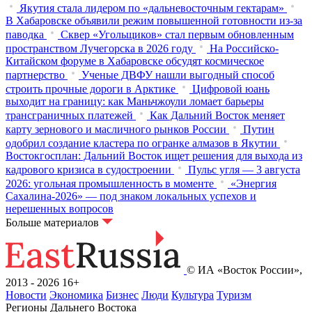
Якутия стала лидером по «дальневосточным гектарам»
В Хабаровске объявили режим повышенной готовности из‑за
паводка
Сквер «Угольщиков» стал первым обновленным
пространством Лучегорска в 2026 году
На Российско-
Китайском форуме в Хабаровске обсудят космическое
партнерство
Ученые ДВФУ нашли выгодный способ
строить прочные дороги в Арктике
Цифровой юань
выходит на границу: как Маньчжоули ломает барьеры
трансграничных платежей
Как Дальний Восток меняет
карту зернового и масличного рынков России
Путин
одобрил создание кластера по огранке алмазов в Якутии
Востокгосплан: Дальний Восток ищет решения для выхода из
кадрового кризиса в судостроении
Пульс угля — 3 августа
2026: угольная промышленность в моменте
«Энергия
Сахалина-2026» — под знаком локальных успехов и
нерешенных вопросов
Больше материалов
© ИА «Восток России»,
2013 - 2026
16+
Новости
Экономика
Бизнес
Люди
Культура
Туризм
Регионы Дальнего Востока