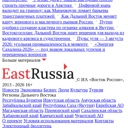
строить прочные дороги в Арктике
Цифровой юань
выходит на границу: как Маньчжоули ломает барьеры
трансграничных платежей
Как Дальний Восток меняет
карту зернового и масличного рынков России
Путин
одобрил создание кластера по огранке алмазов в Якутии
Востокгосплан: Дальний Восток ищет решения для выхода из
кадрового кризиса в судостроении
Пульс угля — 3 августа
2026: угольная промышленность в моменте
«Энергия
Сахалина-2026» — под знаком локальных успехов и
нерешенных вопросов
Больше материалов
© ИА «Восток России»,
2013 - 2026
16+
Новости
Экономика
Бизнес
Люди
Культура
Туризм
Регионы Дальнего Востока
Республика Бурятия
Иркутская область
Амурская область
Забайкальский край
Республика Саха (Якутия)
Еврейская АО
Магаданская область
Приморский край
Сахалинская область
Хабаровский край
Камчатский край
Чукотский АО
О проекте
Условия использования материалов
Контакты
Электронный бюллетень