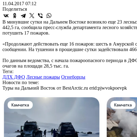
11.04.2017 07:12
Поделиться
В минувшие сутки на Дальнем Востоке возникло еще 23 лесных
442,5 га, сообщила пресс-служба департамента лесного хозяйст
потушить 17 пожаров.
«Продолжают действовать еще 16 пожаров: шесть в Амурской об
сообщении. На тушении в прошедшие сутки задействовали 466 
По данным ведомства, с начала пожароопасного периода в ДФО
очагов на площади 28,5 тыс. га.
Теги:
ДЛХ ДФО
Лесные пожары
Огнеборцы
Новости по теме:
Туры на Дальний Восток от BestArctic.ru
erid:pjwvokpoevpk