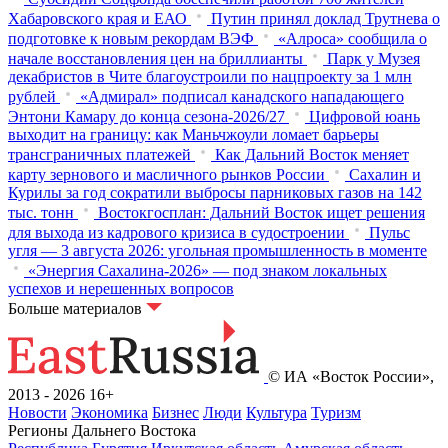
Хабаровского края и ЕАО
Путин принял доклад Трутнева о
подготовке к новым рекордам ВЭФ
«Алроса» сообщила о
начале восстановления цен на бриллианты
Парк у Музея
декабристов в Чите благоустроили по нацпроекту за 1 млн
рублей
«Адмирал» подписал канадского нападающего
Энтони Камару до конца сезона-2026/27
Цифровой юань
выходит на границу: как Маньчжоули ломает барьеры
трансграничных платежей
Как Дальний Восток меняет
карту зернового и масличного рынков России
Сахалин и
Курилы за год сократили выбросы парниковых газов на 142
тыс. тонн
Востокгосплан: Дальний Восток ищет решения
для выхода из кадрового кризиса в судостроении
Пульс
угля — 3 августа 2026: угольная промышленность в моменте
«Энергия Сахалина-2026» — под знаком локальных
успехов и нерешенных вопросов
Больше материалов
© ИА «Восток России»,
2013 - 2026
16+
Новости
Экономика
Бизнес
Люди
Культура
Туризм
Регионы Дальнего Востока