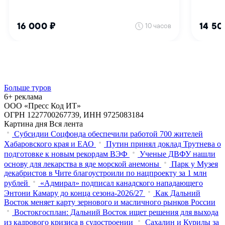
Больше туров
6+ реклама
ООО «Пресс Код ИТ»
ОГРН 1227700267739, ИНН 9725083184
Картина дня
Вся лента
Субсидии Соцфонда обеспечили работой 700 жителей
Хабаровского края и ЕАО
Путин принял доклад Трутнева о
подготовке к новым рекордам ВЭФ
Ученые ДВФУ нашли
основу для лекарства в яде морской анемоны
Парк у Музея
декабристов в Чите благоустроили по нацпроекту за 1 млн
рублей
«Адмирал» подписал канадского нападающего
Энтони Камару до конца сезона-2026/27
Как Дальний
Восток меняет карту зернового и масличного рынков России
Востокгосплан: Дальний Восток ищет решения для выхода
из кадрового кризиса в судостроении
Сахалин и Курилы за