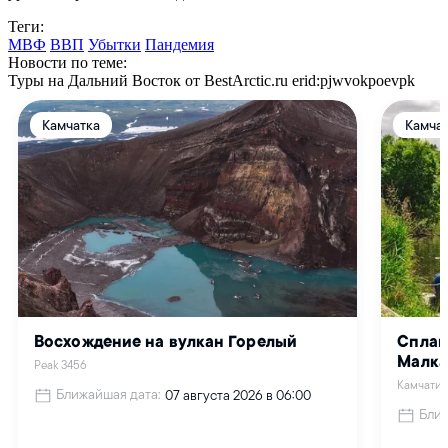
Теги:
МВФ
ВВП
Убытки
Пандемия
Новости по теме:
Туры на Дальний Восток от BestArctic.ru
erid:pjwvokpoevpk