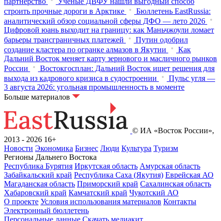
партнерство
Ученые ДВФУ нашли выгодный способ
строить прочные дороги в Арктике
Бюллетень EastRussia:
аналитический обзор социальной сферы ДФО — лето 2026
Цифровой юань выходит на границу: как Маньчжоули ломает
барьеры трансграничных платежей
Путин одобрил
создание кластера по огранке алмазов в Якутии
Как
Дальний Восток меняет карту зернового и масличного рынков
России
Востокгосплан: Дальний Восток ищет решения для
выхода из кадрового кризиса в судостроении
Пульс угля —
3 августа 2026: угольная промышленность в моменте
Больше материалов
© ИА «Восток России»,
2013 - 2026
16+
Новости
Экономика
Бизнес
Люди
Культура
Туризм
Регионы Дальнего Востока
Республика Бурятия
Иркутская область
Амурская область
Забайкальский край
Республика Саха (Якутия)
Еврейская АО
Магаданская область
Приморский край
Сахалинская область
Хабаровский край
Камчатский край
Чукотский АО
О проекте
Условия использования материалов
Контакты
Электронный бюллетень
Персональные данные
Скачать медиакит