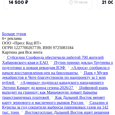
Больше туров
6+ реклама
ООО «Пресс Код ИТ»
ОГРН 1227700267739, ИНН 9725083184
Картина дня
Вся лента
Субсидии Соцфонда обеспечили работой 700 жителей
Хабаровского края и ЕАО
Путин принял доклад Трутнева о
подготовке к новым рекордам ВЭФ
«Алроса» сообщила о
начале восстановления цен на бриллианты
Парк у Музея
декабристов в Чите благоустроили по нацпроекту за 1 млн
рублей
«Адмирал» подписал канадского нападающего
Энтони Камару до конца сезона-2026/27
Цифровой юань
выходит на границу: как Маньчжоули ломает барьеры
трансграничных платежей
Как Дальний Восток меняет
карту зернового и масличного рынков России
Сахалин и
Курилы за год сократили выбросы парниковых газов на 142
тыс. тонн
Востокгосплан: Дальний Восток ищет решения