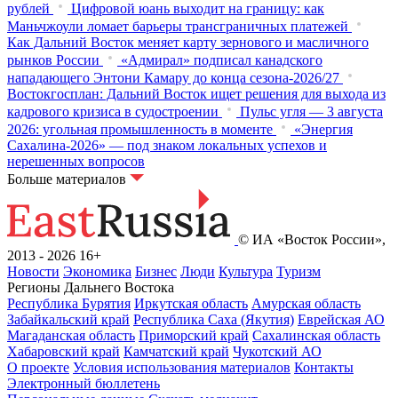
рублей
Цифровой юань выходит на границу: как
Маньчжоули ломает барьеры трансграничных платежей
Как Дальний Восток меняет карту зернового и масличного
рынков России
«Адмирал» подписал канадского
нападающего Энтони Камару до конца сезона-2026/27
Востокгосплан: Дальний Восток ищет решения для выхода из
кадрового кризиса в судостроении
Пульс угля — 3 августа
2026: угольная промышленность в моменте
«Энергия
Сахалина-2026» — под знаком локальных успехов и
нерешенных вопросов
Больше материалов
© ИА «Восток России»,
2013 - 2026
16+
Новости
Экономика
Бизнес
Люди
Культура
Туризм
Регионы Дальнего Востока
Республика Бурятия
Иркутская область
Амурская область
Забайкальский край
Республика Саха (Якутия)
Еврейская АО
Магаданская область
Приморский край
Сахалинская область
Хабаровский край
Камчатский край
Чукотский АО
О проекте
Условия использования материалов
Контакты
Электронный бюллетень