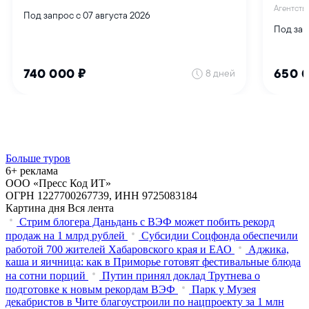
Больше туров
6+ реклама
ООО «Пресс Код ИТ»
ОГРН 1227700267739, ИНН 9725083184
Картина дня
Вся лента
Стрим блогера Даньдань с ВЭФ может побить рекорд
продаж на 1 млрд рублей
Субсидии Соцфонда обеспечили
работой 700 жителей Хабаровского края и ЕАО
Аджика,
каша и яичница: как в Приморье готовят фестивальные блюда
на сотни порций
Путин принял доклад Трутнева о
подготовке к новым рекордам ВЭФ
Парк у Музея
декабристов в Чите благоустроили по нацпроекту за 1 млн