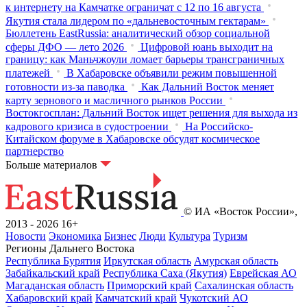
к интернету на Камчатке ограничат с 12 по 16 августа
Якутия стала лидером по «дальневосточным гектарам»
Бюллетень EastRussia: аналитический обзор социальной
сферы ДФО — лето 2026
Цифровой юань выходит на
границу: как Маньчжоули ломает барьеры трансграничных
платежей
В Хабаровске объявили режим повышенной
готовности из‑за паводка
Как Дальний Восток меняет
карту зернового и масличного рынков России
Востокгосплан: Дальний Восток ищет решения для выхода из
кадрового кризиса в судостроении
На Российско-
Китайском форуме в Хабаровске обсудят космическое
партнерство
Больше материалов
© ИА «Восток России»,
2013 - 2026
16+
Новости
Экономика
Бизнес
Люди
Культура
Туризм
Регионы Дальнего Востока
Республика Бурятия
Иркутская область
Амурская область
Забайкальский край
Республика Саха (Якутия)
Еврейская АО
Магаданская область
Приморский край
Сахалинская область
Хабаровский край
Камчатский край
Чукотский АО