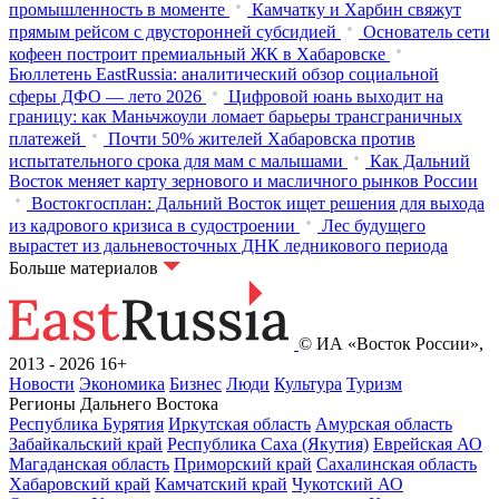
промышленность в моменте
Камчатку и Харбин свяжут
прямым рейсом с двусторонней субсидией
Основатель сети
кофеен построит премиальный ЖК в Хабаровске
Бюллетень EastRussia: аналитический обзор социальной
сферы ДФО — лето 2026
Цифровой юань выходит на
границу: как Маньчжоули ломает барьеры трансграничных
платежей
Почти 50% жителей Хабаровска против
испытательного срока для мам с малышами
Как Дальний
Восток меняет карту зернового и масличного рынков России
Востокгосплан: Дальний Восток ищет решения для выхода
из кадрового кризиса в судостроении
Лес будущего
вырастет из дальневосточных ДНК ледникового периода
Больше материалов
© ИА «Восток России»,
2013 - 2026
16+
Новости
Экономика
Бизнес
Люди
Культура
Туризм
Регионы Дальнего Востока
Республика Бурятия
Иркутская область
Амурская область
Забайкальский край
Республика Саха (Якутия)
Еврейская АО
Магаданская область
Приморский край
Сахалинская область
Хабаровский край
Камчатский край
Чукотский АО