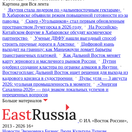
Картина дня
Вся лента
Якутия стала лидером по «дальневосточным гектарам»
В Хабаровске объявили режим повышенной готовности из‑за
паводка
Сквер «Угольщиков» стал первым обновленным
пространством Лучегорска в 2026 году
На Российско-
Китайском форуме в Хабаровске обсудят космическое
партнерство
Ученые ДВФУ нашли выгодный способ
строить прочные дороги в Арктике
Цифровой юань
выходит на границу: как Маньчжоули ломает барьеры
трансграничных платежей
Как Дальний Восток меняет
карту зернового и масличного рынков России
Путин
одобрил создание кластера по огранке алмазов в Якутии
Востокгосплан: Дальний Восток ищет решения для выхода из
кадрового кризиса в судостроении
Пульс угля — 3 августа
2026: угольная промышленность в моменте
«Энергия
Сахалина-2026» — под знаком локальных успехов и
нерешенных вопросов
Больше материалов
© ИА «Восток России»,
2013 - 2026
16+
Новости
Экономика
Бизнес
Люди
Культура
Туризм