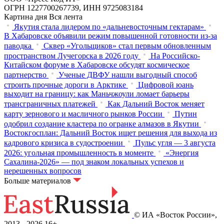
ОГРН 1227700267739, ИНН 9725083184
Картина дня
Вся лента
Якутия стала лидером по «дальневосточным гектарам»
В Хабаровске объявили режим повышенной готовности из‑за
паводка
Сквер «Угольщиков» стал первым обновленным
пространством Лучегорска в 2026 году
На Российско-
Китайском форуме в Хабаровске обсудят космическое
партнерство
Ученые ДВФУ нашли выгодный способ
строить прочные дороги в Арктике
Цифровой юань
выходит на границу: как Маньчжоули ломает барьеры
трансграничных платежей
Как Дальний Восток меняет
карту зернового и масличного рынков России
Путин
одобрил создание кластера по огранке алмазов в Якутии
Востокгосплан: Дальний Восток ищет решения для выхода из
кадрового кризиса в судостроении
Пульс угля — 3 августа
2026: угольная промышленность в моменте
«Энергия
Сахалина-2026» — под знаком локальных успехов и
нерешенных вопросов
Больше материалов
© ИА «Восток России»,
2013 - 2026
16+