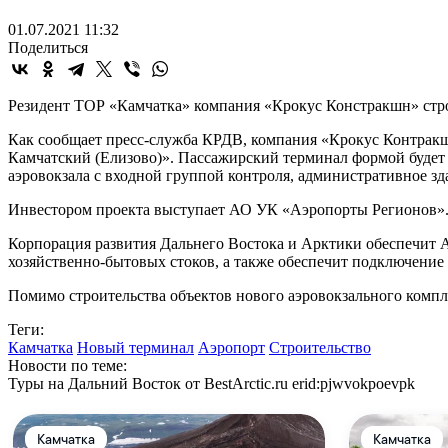
01.07.2021 11:32
Поделиться
Резидент ТОР «Камчатка» компания «Крокус Констракшн» стро
Как сообщает пресс-служба КРДВ, компания «Крокус Контракш
Камчатский (Елизово)». Пассажирский терминал формой будет 
аэровокзала с входной группой контроля, административное з
Инвестором проекта выступает АО УК «Аэропорты Регионов». П
Корпорация развития Дальнего Востока и Арктики обеспечит 
хозяйственно-бытовых стоков, а также обеспечит подключение к
Помимо строительства объектов нового аэровокзального компле
Теги:
Камчатка
Новый терминал
Аэропорт
Строительство
Новости по теме:
Туры на Дальний Восток от BestArctic.ru
erid:pjwvokpoevpk