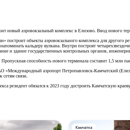
ит новый аэровокзальный комплекс в Елизово. Ввод нового терм
н» построит объекты аэровокзального комплекса для другого 
напоминать кальдеру вулкана. Внутри построят четырехзвездочн
дание и здание государственных контрольных органов, инженерн
ропускная способность нового терминала составит 1,5 млн пас
АО «Международный аэропорт Петропавловск-Камчатский (Елизов
 сетям связи.
кса резидент обязался к 2023 году достроить Камчатскую краев