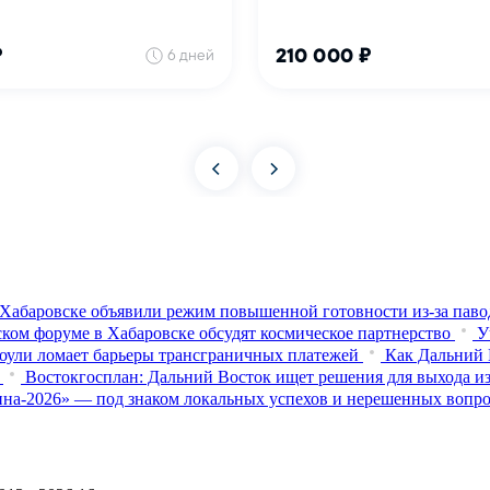
Хабаровске объявили режим повышенной готовности из‑за паво
ком форуме в Хабаровске обсудят космическое партнерство
У
оули ломает барьеры трансграничных платежей
Как Дальний 
Востокгосплан: Дальний Восток ищет решения для выхода из
на-2026» — под знаком локальных успехов и нерешенных вопр