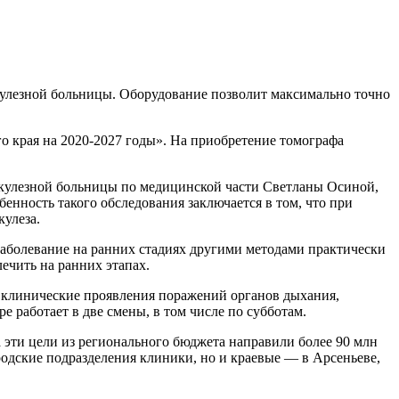
улезной больницы. Оборудование позволит максимально точно
о края на 2020-2027 годы». На приобретение томографа
еркулезной больницы по медицинской части Светланы Осиной,
енность такого обследования заключается в том, что при
улеза.
заболевание на ранних стадиях другими методами практически
чить на ранних этапах.
ть клинические проявления поражений органов дыхания,
 работает в две смены, в том числе по субботам.
 эти цели из регионального бюджета направили более 90 млн
родские подразделения клиники, но и краевые — в Арсеньеве,