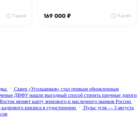
дка
Сквер «Угольщиков» стал первым обновленным
ченые ДВФУ нашли выгодный способ строить прочные дороги
Восток меняет карту зернового и масличного рынков России
 кадрового кризиса в судостроении
Пульс угля — 3 августа
осов