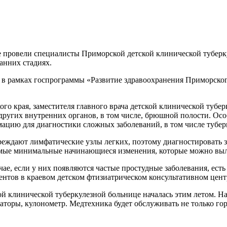
 провели специалисты Приморской детской клинической туберк
анних стадиях.
 в рамках госпрограммы «Развитие здравоохранения Приморског
ого края, заместителя главного врача детской клинической туб
других внутренних органов, в том числе, брюшной полости. Особ
цию для диагностики сложных заболеваний, в том числе туберк
реждают лимфатические узлы легких, поэтому диагностировать 
мые минимальные начинающиеся изменения, которые можно выле
лучае, если у них появляются частые простудные заболевания, ес
нтов в краевом детском фтизиатрическом консультативном центре
й клинической туберкулезной больнице началась этим летом. На
аторы, кулонометр. Медтехника будет обслуживать не только го