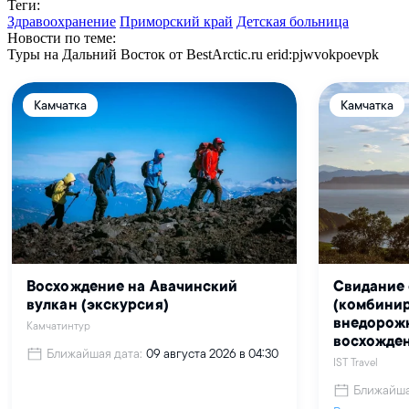
Теги:
Здравоохранение
Приморский край
Детская больница
Новости по теме:
Туры на Дальний Восток от BestArctic.ru
erid:pjwvokpoevpk