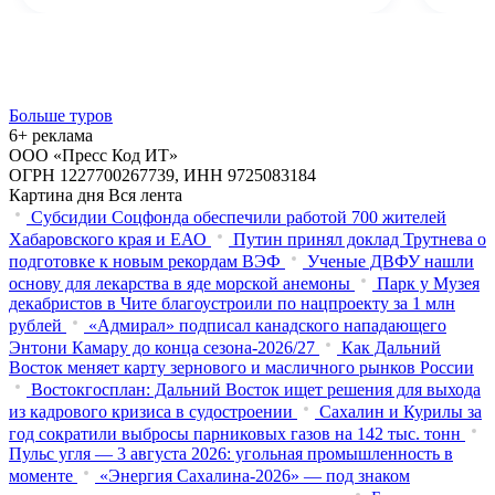
Больше туров
6+ реклама
ООО «Пресс Код ИТ»
ОГРН 1227700267739, ИНН 9725083184
Картина дня
Вся лента
Субсидии Соцфонда обеспечили работой 700 жителей
Хабаровского края и ЕАО
Путин принял доклад Трутнева о
подготовке к новым рекордам ВЭФ
Ученые ДВФУ нашли
основу для лекарства в яде морской анемоны
Парк у Музея
декабристов в Чите благоустроили по нацпроекту за 1 млн
рублей
«Адмирал» подписал канадского нападающего
Энтони Камару до конца сезона-2026/27
Как Дальний
Восток меняет карту зернового и масличного рынков России
Востокгосплан: Дальний Восток ищет решения для выхода
из кадрового кризиса в судостроении
Сахалин и Курилы за
год сократили выбросы парниковых газов на 142 тыс. тонн
Пульс угля — 3 августа 2026: угольная промышленность в
моменте
«Энергия Сахалина-2026» — под знаком