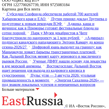
ООО «Пресс Код ИТ»
ОГРН 1227700267739, ИНН 9725083184
Картина дня
Вся лента
Субсидии Соцфонда обеспечили работой 700 жителей
Хабаровского края и ЕАО
Путин принял доклад Трутнева о
подготовке к новым рекордам ВЭФ
Аджика, каша и
яичница: как в Приморье готовят фестивальные блюда на
сотни порций
Парк у Музея декабристов в Чите
благоустроили по нацпроекту за 1 млн рублей
«Адмирал»
подписал канадского нападающего Энтони Камару до конца
сезона-2026/27
Цифровой юань выходит на границу: как
Маньчжоули ломает барьеры трансграничных платежей
Как Дальний Восток меняет карту зернового и масличного
рынков России
Ученые ДВФУ нашли основу для лекарства
в яде морской анемоны
Востокгосплан: Дальний Восток
ищет решения для выхода из кадрового кризиса в
судостроении
Пульс угля — 3 августа 2026: угольная
промышленность в моменте
«Энергия Сахалина-2026» —
под знаком локальных успехов и нерешенных вопросов
Больше материалов
© ИА «Восток России»,