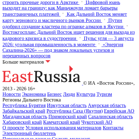
строить прочные дороги в Арктике
Цифровой юань
выходит на границу: как Маньчжоули ломает барьеры
трансграничных платежей
Как Дальний Восток меняет
карту зернового и масличного рынков России
Путин
одобрил создание кластера по огранке алмазов в Якутии
Востокгосплан: Дальний Восток ищет решения для выхода из
кадрового кризиса в судостроении
Пульс угля — 3 августа
2026: угольная промышленность в моменте
«Энергия
Сахалина-2026» — под знаком локальных успехов и
нерешенных вопросов
Больше материалов
© ИА «Восток России»,
2013 - 2026
16+
Новости
Экономика
Бизнес
Люди
Культура
Туризм
Регионы Дальнего Востока
Республика Бурятия
Иркутская область
Амурская область
Забайкальский край
Республика Саха (Якутия)
Еврейская АО
Магаданская область
Приморский край
Сахалинская область
Хабаровский край
Камчатский край
Чукотский АО
О проекте
Условия использования материалов
Контакты
Электронный бюллетень
Персональные данные
Скачать медиакит