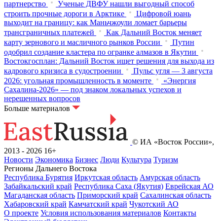
партнерство
Ученые ДВФУ нашли выгодный способ
строить прочные дороги в Арктике
Цифровой юань
выходит на границу: как Маньчжоули ломает барьеры
трансграничных платежей
Как Дальний Восток меняет
карту зернового и масличного рынков России
Путин
одобрил создание кластера по огранке алмазов в Якутии
Востокгосплан: Дальний Восток ищет решения для выхода из
кадрового кризиса в судостроении
Пульс угля — 3 августа
2026: угольная промышленность в моменте
«Энергия
Сахалина-2026» — под знаком локальных успехов и
нерешенных вопросов
Больше материалов
© ИА «Восток России»,
2013 - 2026
16+
Новости
Экономика
Бизнес
Люди
Культура
Туризм
Регионы Дальнего Востока
Республика Бурятия
Иркутская область
Амурская область
Забайкальский край
Республика Саха (Якутия)
Еврейская АО
Магаданская область
Приморский край
Сахалинская область
Хабаровский край
Камчатский край
Чукотский АО
О проекте
Условия использования материалов
Контакты