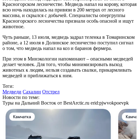
Красногорском лесничестве. Медведь напал на корову, которая
всю ночь находилась на привязи в 200 метрах от лесного
массива, и скрылся с добычей. Специалисты опергруппы
Красногорского лесничества признали особь опасной и ищут
животное.
Чуть раньше, 13 июля, медведь задрал теленка в Томаринском
районе, а 12 июля в Долинское лесничество поступил сигнал
о том, что медведь напал на коз и баранов фермера.
При этом в Минэкологии напоминают – опасными медведей
делает человек. Для того, чтобы минимизировать выход
животных к людям, нельзя создавать свалки, прикармливать
медведей и приближаться к ним.
Теги:
Медведи
Сахалин
Отстрел
Новости по теме:
Туры на Дальний Восток от BestArctic.ru
erid:pjwvokpoevpk