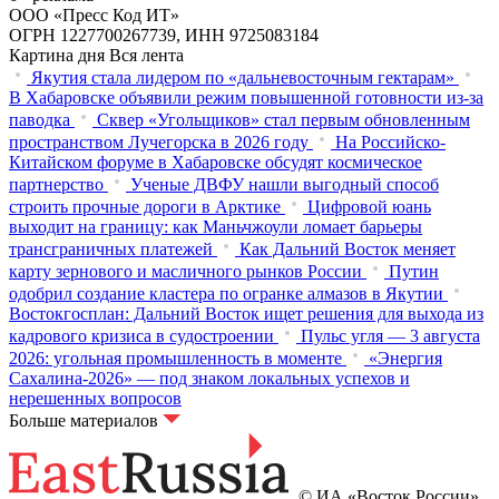
ООО «Пресс Код ИТ»
ОГРН 1227700267739, ИНН 9725083184
Картина дня
Вся лента
Якутия стала лидером по «дальневосточным гектарам»
В Хабаровске объявили режим повышенной готовности из‑за
паводка
Сквер «Угольщиков» стал первым обновленным
пространством Лучегорска в 2026 году
На Российско-
Китайском форуме в Хабаровске обсудят космическое
партнерство
Ученые ДВФУ нашли выгодный способ
строить прочные дороги в Арктике
Цифровой юань
выходит на границу: как Маньчжоули ломает барьеры
трансграничных платежей
Как Дальний Восток меняет
карту зернового и масличного рынков России
Путин
одобрил создание кластера по огранке алмазов в Якутии
Востокгосплан: Дальний Восток ищет решения для выхода из
кадрового кризиса в судостроении
Пульс угля — 3 августа
2026: угольная промышленность в моменте
«Энергия
Сахалина-2026» — под знаком локальных успехов и
нерешенных вопросов
Больше материалов
© ИА «Восток России»,