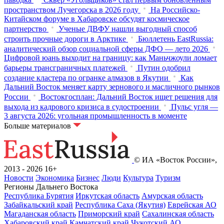
пространством Лучегорска в 2026 году
На Российско-
Китайском форуме в Хабаровске обсудят космическое
партнерство
Ученые ДВФУ нашли выгодный способ
строить прочные дороги в Арктике
Бюллетень EastRussia:
аналитический обзор социальной сферы ДФО — лето 2026
Цифровой юань выходит на границу: как Маньчжоули ломает
барьеры трансграничных платежей
Путин одобрил
создание кластера по огранке алмазов в Якутии
Как
Дальний Восток меняет карту зернового и масличного рынков
России
Востокгосплан: Дальний Восток ищет решения для
выхода из кадрового кризиса в судостроении
Пульс угля —
3 августа 2026: угольная промышленность в моменте
Больше материалов
© ИА «Восток России»,
2013 - 2026
16+
Новости
Экономика
Бизнес
Люди
Культура
Туризм
Регионы Дальнего Востока
Республика Бурятия
Иркутская область
Амурская область
Забайкальский край
Республика Саха (Якутия)
Еврейская АО
Магаданская область
Приморский край
Сахалинская область
Хабаровский край
Камчатский край
Чукотский АО