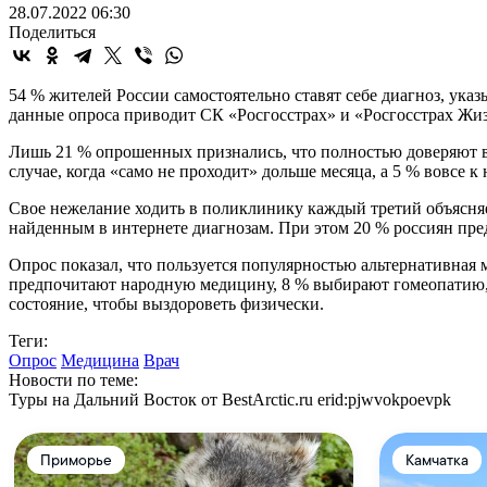
28.07.2022 06:30
Поделиться
54 % жителей России самостоятельно ставят себе диагноз, ука
данные опроса приводит СК «Росгосстрах» и «Росгосстрах Жиз
Лишь 21 % опрошенных признались, что полностью доверяют вра
случае, когда «само не проходит» дольше месяца, а 5 % вовсе к
Свое нежелание ходить в поликлинику каждый третий объясня
найденным в интернете диагнозам. При этом 20 % россиян пре
Опрос показал, что пользуется популярностью альтернативная
предпочитают народную медицину, 8 % выбирают гомеопатию, 5
состояние, чтобы выздороветь физически.
Теги:
Опрос
Медицина
Врач
Новости по теме:
Туры на Дальний Восток от BestArctic.ru
erid:pjwvokpoevpk