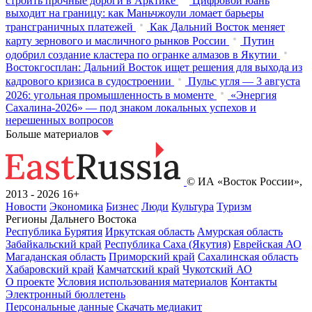
строить прочные дороги в Арктике
Цифровой юань
выходит на границу: как Маньчжоули ломает барьеры
трансграничных платежей
Как Дальний Восток меняет
карту зернового и масличного рынков России
Путин
одобрил создание кластера по огранке алмазов в Якутии
Востокгосплан: Дальний Восток ищет решения для выхода из
кадрового кризиса в судостроении
Пульс угля — 3 августа
2026: угольная промышленность в моменте
«Энергия
Сахалина-2026» — под знаком локальных успехов и
нерешенных вопросов
Больше материалов
© ИА «Восток России»,
2013 - 2026
16+
Новости
Экономика
Бизнес
Люди
Культура
Туризм
Регионы Дальнего Востока
Республика Бурятия
Иркутская область
Амурская область
Забайкальский край
Республика Саха (Якутия)
Еврейская АО
Магаданская область
Приморский край
Сахалинская область
Хабаровский край
Камчатский край
Чукотский АО
О проекте
Условия использования материалов
Контакты
Электронный бюллетень
Персональные данные
Скачать медиакит