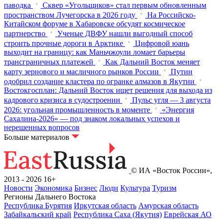
паводка
Сквер «Угольщиков» стал первым обновленным
пространством Лучегорска в 2026 году
На Российско-
Китайском форуме в Хабаровске обсудят космическое
партнерство
Ученые ДВФУ нашли выгодный способ
строить прочные дороги в Арктике
Цифровой юань
выходит на границу: как Маньчжоули ломает барьеры
трансграничных платежей
Как Дальний Восток меняет
карту зернового и масличного рынков России
Путин
одобрил создание кластера по огранке алмазов в Якутии
Востокгосплан: Дальний Восток ищет решения для выхода из
кадрового кризиса в судостроении
Пульс угля — 3 августа
2026: угольная промышленность в моменте
«Энергия
Сахалина-2026» — под знаком локальных успехов и
нерешенных вопросов
Больше материалов
© ИА «Восток России»,
2013 - 2026
16+
Новости
Экономика
Бизнес
Люди
Культура
Туризм
Регионы Дальнего Востока
Республика Бурятия
Иркутская область
Амурская область
Забайкальский край
Республика Саха (Якутия)
Еврейская АО