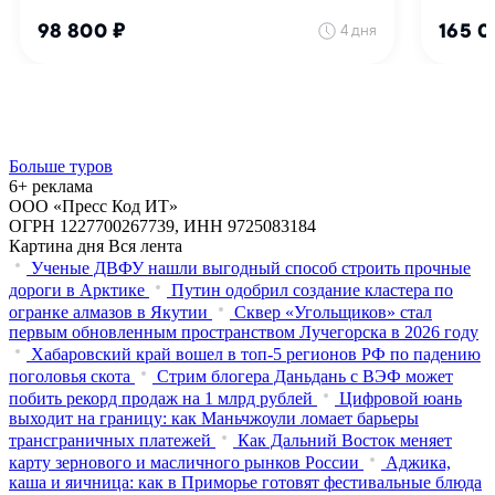
Больше туров
6+ реклама
ООО «Пресс Код ИТ»
ОГРН 1227700267739, ИНН 9725083184
Картина дня
Вся лента
Ученые ДВФУ нашли выгодный способ строить прочные
дороги в Арктике
Путин одобрил создание кластера по
огранке алмазов в Якутии
Сквер «Угольщиков» стал
первым обновленным пространством Лучегорска в 2026 году
Хабаровский край вошел в топ-5 регионов РФ по падению
поголовья скота
Стрим блогера Даньдань с ВЭФ может
побить рекорд продаж на 1 млрд рублей
Цифровой юань
выходит на границу: как Маньчжоули ломает барьеры
трансграничных платежей
Как Дальний Восток меняет
карту зернового и масличного рынков России
Аджика,
каша и яичница: как в Приморье готовят фестивальные блюда