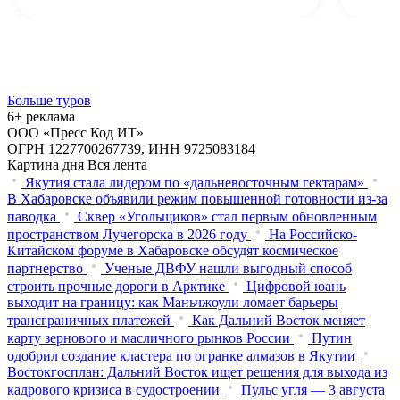
Больше туров
6+ реклама
ООО «Пресс Код ИТ»
ОГРН 1227700267739, ИНН 9725083184
Картина дня
Вся лента
Якутия стала лидером по «дальневосточным гектарам»
В Хабаровске объявили режим повышенной готовности из‑за
паводка
Сквер «Угольщиков» стал первым обновленным
пространством Лучегорска в 2026 году
На Российско-
Китайском форуме в Хабаровске обсудят космическое
партнерство
Ученые ДВФУ нашли выгодный способ
строить прочные дороги в Арктике
Цифровой юань
выходит на границу: как Маньчжоули ломает барьеры
трансграничных платежей
Как Дальний Восток меняет
карту зернового и масличного рынков России
Путин
одобрил создание кластера по огранке алмазов в Якутии
Востокгосплан: Дальний Восток ищет решения для выхода из
кадрового кризиса в судостроении
Пульс угля — 3 августа