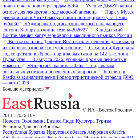
подготовке к новым рекордам ВЭФ
Ученые ДВФУ нашли
основу для лекарства в яде морской анемоны
Парк у Музея
декабристов в Чите благоустроили по нацпроекту за 1 млн
рублей
«Адмирал» подписал канадского нападающего
Энтони Камару до конца сезона-2026/27
Как Дальний
Восток меняет карту зернового и масличного рынков России
Востокгосплан: Дальний Восток ищет решения для выхода
из кадрового кризиса в судостроении
Сахалин и Курилы за
год сократили выбросы парниковых газов на 142 тыс. тонн
Пульс угля — 3 августа 2026: угольная промышленность в
моменте
«Энергия Сахалина-2026» — под знаком
локальных успехов и нерешенных вопросов
Бюллетень
EastRussia: аналитический обзор туристической отрасли ДФО
— лето 2026
Больше материалов
© ИА «Восток России»,
2013 - 2026
16+
Новости
Экономика
Бизнес
Люди
Культура
Туризм
Регионы Дальнего Востока
Республика Бурятия
Иркутская область
Амурская область
Забайкальский край
Республика Саха (Якутия)
Еврейская АО