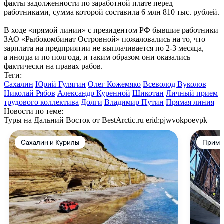
факты задолженности по заработной плате перед
работниками, сумма которой составила 6 млн 810 тыс. рублей.
В ходе «прямой линии» с президентом РФ бывшие работники
ЗАО «Рыбокомбинат Островной» пожаловались на то, что
зарплата на предприятии не выплачивается по
2-3 месяца,
а иногда и по полгода, и таким образом они оказались
фактически на правах рабов.
Теги:
Сахалин
Юрий Гулягин
Олег Кожемяко
Всеволод Вуколов
Николай Рябов
Александр Куренной
Шикотан
Личный прием
трудового коллектива
Долги
Владимир Путин
Прямая линия
Новости по теме:
Туры на Дальний Восток от BestArctic.ru
erid:pjwvokpoevpk