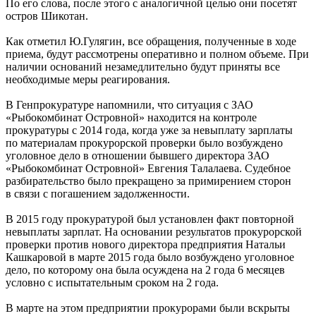
По его слова, после этого с аналогичной целью они посетят
остров Шикотан.
Как отметил Ю.Гулягин, все обращения, полученные в ходе
приема, будут рассмотрены оперативно и полном объеме. При
наличии оснований незамедлительно будут приняты все
необходимые меры реагирования.
В Генпрокуратуре напомнили, что ситуация с ЗАО
«Рыбокомбинат Островной» находится на контроле
прокуратуры с 2014 года, когда уже за невыплату зарплаты
по материалам прокурорской проверки было возбуждено
уголовное дело в отношении бывшего директора ЗАО
«Рыбокомбинат Островной» Евгения Талалаева. Судебное
разбирательство было прекращено за примирением сторон
в связи с погашением задолженности.
В 2015 году прокуратурой был установлен факт повторной
невыплаты зарплат. На основании результатов прокурорской
проверки против нового директора предприятия Натальи
Кашкаровой в марте 2015 года было возбуждено уголовное
дело, по которому она была осуждена на 2 года 6 месяцев
условно с испытательным сроком на 2 года.
В марте на этом предприятии прокурорами были вскрыты