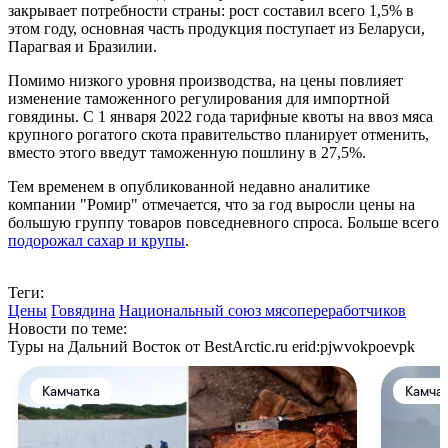
закрывает потребности страны: рост составил всего 1,5% в
этом году, основная часть продукция поступает из Беларуси,
Парагвая и Бразилии.
Помимо низкого уровня производства, на цены повлияет
изменение таможенного регулирования для импортной
говядины. С 1 января 2022 года тарифные квоты на ввоз мяса
крупного рогатого скота правительство планирует отменить,
вместо этого введут таможенную пошлину в 27,5%.
Тем временем в опубликованной недавно аналитике
компании "Ромир" отмечается, что за год выросли цены на
большую группу товаров повседневного спроса. Больше всего
подоро
жал сахар и крупы
.
Теги:
Цены
Говядина
Национальный союз мясопереработчиков
Новости по теме:
Туры на Дальний Восток от BestArctic.ru
erid:pjwvokpoevpk