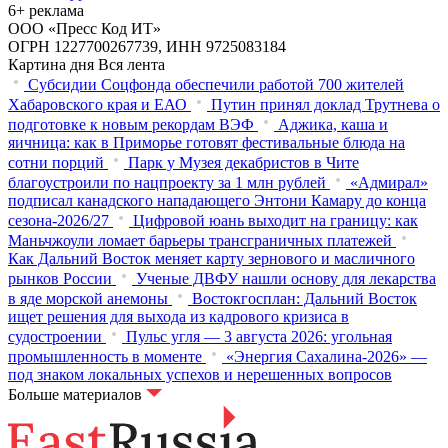
6+ реклама
ООО «Пресс Код ИТ»
ОГРН 1227700267739, ИНН 9725083184
Картина дня
Вся лента
Субсидии Соцфонда обеспечили работой 700 жителей
Хабаровского края и ЕАО
Путин принял доклад Трутнева о
подготовке к новым рекордам ВЭФ
Аджика, каша и
яичница: как в Приморье готовят фестивальные блюда на
сотни порций
Парк у Музея декабристов в Чите
благоустроили по нацпроекту за 1 млн рублей
«Адмирал»
подписал канадского нападающего Энтони Камару до конца
сезона-2026/27
Цифровой юань выходит на границу: как
Маньчжоули ломает барьеры трансграничных платежей
Как Дальний Восток меняет карту зернового и масличного
рынков России
Ученые ДВФУ нашли основу для лекарства
в яде морской анемоны
Востокгосплан: Дальний Восток
ищет решения для выхода из кадрового кризиса в
судостроении
Пульс угля — 3 августа 2026: угольная
промышленность в моменте
«Энергия Сахалина-2026» —
под знаком локальных успехов и нерешенных вопросов
Больше материалов