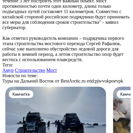
течение 3 лет построить этот важный объект. Мост
протяженностью почти один километр, длина только
подъездных путей составляет 11 километров. Совместно с
китайской стороной российские подрядчики будут принимать
все меры для соблюдения сроков строительства" - заявил
губернатор.
Как отметил руководитель компании – подрядчика первого
этапа строительства мостового перехода Сергей Рафалюк,
сейчас уже выполнено обустройство ледовой дороги для
работы в зимний период, а летом строительство опор будет
вестись с использованием плавсредств.
Теги:
Амур
Строительство
Мост
Новости по теме:
Туры на Дальний Восток от BestArctic.ru
erid:pjwvokpoevpk