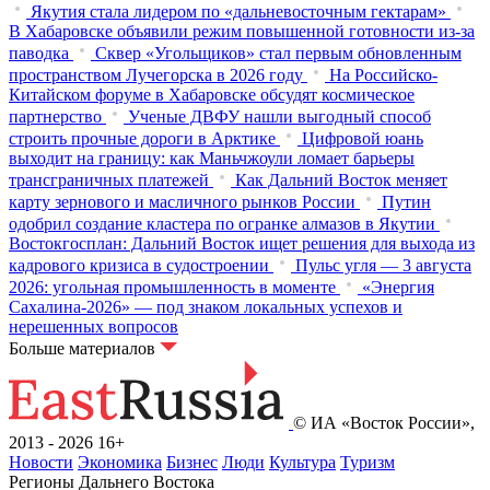
Якутия стала лидером по «дальневосточным гектарам»
В Хабаровске объявили режим повышенной готовности из‑за
паводка
Сквер «Угольщиков» стал первым обновленным
пространством Лучегорска в 2026 году
На Российско-
Китайском форуме в Хабаровске обсудят космическое
партнерство
Ученые ДВФУ нашли выгодный способ
строить прочные дороги в Арктике
Цифровой юань
выходит на границу: как Маньчжоули ломает барьеры
трансграничных платежей
Как Дальний Восток меняет
карту зернового и масличного рынков России
Путин
одобрил создание кластера по огранке алмазов в Якутии
Востокгосплан: Дальний Восток ищет решения для выхода из
кадрового кризиса в судостроении
Пульс угля — 3 августа
2026: угольная промышленность в моменте
«Энергия
Сахалина-2026» — под знаком локальных успехов и
нерешенных вопросов
Больше материалов
© ИА «Восток России»,
2013 - 2026
16+
Новости
Экономика
Бизнес
Люди
Культура
Туризм
Регионы Дальнего Востока