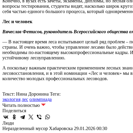
Конечно, в вузах есть зачеты, экзамены, дипломы, но лесная 
вопросы тестирования, студенты видят, насколько широк круго
себя частью единого большого процесса, который одновременно
Лес и человек
Вячеслав Фетисов, руководитель Всероссийского общества о
— В настоящее время леса испытывают целый ряд проблем – по
страны. И очень важно, чтобы управление лесами было действи
необходимы по-настоящему высокопрофессиональные кадры. И
устойчивому лесоуправлению.
А поскольку важным практическим применением лесных знаний
лесовосстановления, и в этой номинации «Лес и человек» мы в
количество молодых профессиональных лесоводов.
Текст: Нина Доронина
Теги:
экология
лес
олимпиада
Читать полностью
Поделиться
Люди
Неразделенный мусор Хабаровска
29.01.2026 00:30