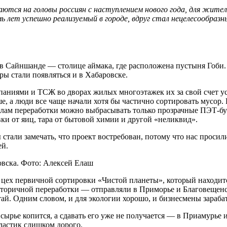
ются на головы россиян с наступлением нового года, для жител
 лет успешно реализуемый в городе, вдруг стал нецелесообраз
к в Сайншанде — столице аймака, где расположена пустыня Гоби
ры стали появляться и в Хабаровске.
аниями и ТСЖ во дворах жилых многоэтажек их за свой счет ус
е, а люди все чаще начали хотя бы частично сортировать мусор. 
авилам переработки можно выбрасывать только прозрачные ПЭТ-
вки от яиц, тара от бытовой химии и другой «неликвид».
тали замечать, что проект востребован, потому что нас просил
ей.
вска. Фото: Алексей Елаш
и в цех первичной сортировки «Чистой планеты», который наход
вторичной переработки — отправляли в Приморье и Благовещенск
ай. Одним словом, и для экологии хорошо, и бизнесмены зараба
 сырье копится, а сдавать его уже не получается — в Приамурье
ластик слишком дорого.