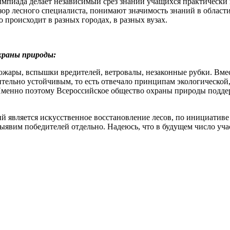
олимпиада делает независимый срез знаний учащихся практически
зор лесного специалиста, понимают значимость знаний в области
 происходит в разных городах, в разных вузах.
храны природы:
жары, вспышки вредителей, ветровалы, незаконные рубки. Вмест
тельно устойчивым, то есть отвечало принципам экологической,
менно поэтому Всероссийское общество охраны природы подде
 является искусственное восстановление лесов, по инициативе
ыявим победителей отдельно. Надеюсь, что в будущем число учас