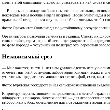
силы в этой олимпиаде, стараются участвовать в ней снова и 
— Во время прохождения было немного волнительно, - вспомин
некоторые темы вообще видела впервые. После олимпиады я реш
практике. С нетерпением жду нынешней олимпиады, чтобы снов
Фото: Оргкомитет Олимпиады по устойчивому лесоуправлени
Организаторы позволили заглянуть в задания. Спектр их широк,
снимке тайга, где мангровый лес, а где суккулентный и дожде
по фото короеда – уссурийский полиграф это, березовый забо
Независимый срез
— Мне кажется, за эти 11 лет нам удалось сделать лесную ол
отмечает научный сотрудник лаборатории климатических и у
участникам предлагается множество фотографий, схем, картин
Фото: Бурятская государственная сельскохозяйственная академ
К примеру, перспективными направлениями в лесной отрасли 
обнаружения пожаров, биотехнологий — для лесовосстановлен
выборочных рубок, ослабленные или поврежденные вредителям