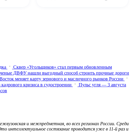
дка
Сквер «Угольщиков» стал первым обновленным
ченые ДВФУ нашли выгодный способ строить прочные дороги
Восток меняет карту зернового и масличного рынков России
 кадрового кризиса в судостроении
Пульс угля — 3 августа
осов
ежвузовская и межпредметная, во всех регионах России. Среди
то интеллектуальное состязание проводится уже в 11-й раз и