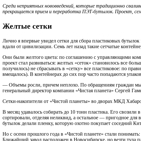
Среди неприятных нововведений, которые традиционно свалива
прекращается прием и переработка ПЭТ-бутылок. Проект, семь
Желтые сетки
Лично я впервые увидел сетки для сбора пластиковых бутыло
вдали от цивилизации. Семь лет назад такие сетчатые контейне
Они были желтого цвета: по соглашению с управляющими комп
проект стал развиваться: желтых «сеток» становилось все больш
получилось) не сбрасывать в «сетку» все пластиковое: по пр
вмещалось). В контейнерах до сих пор часто попадаются упако
— Объемы росли, причем неплохо. По обращениям граждан мы с
генеральный директор компании «Чистая планета» Сергей Гам
Сетки-накопители от «Чистой планеты» во дворах МКД Хабаро
В месяц удавалось собирать до 10 тонн пластика. Его свозил
сортировали, отделяя неликвид, а остальное — пригодное для 
бутылок делали пленку, которую охотно покупает соседний Кит
Но с осени прошлого года в «Чистой планете» стали понимать:
Ближайший завод расположен в Новосибирске, но везти туда п