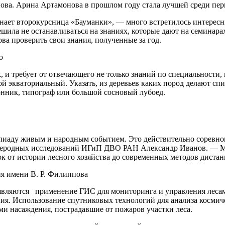
снова. Арина Артамонова в прошлом году стала лучшей среди пе
ает второкурсница «Бауманки», — много встретилось интересных
ила не останавливаться на знаниях, которые дают на семинарах
а проверить свои знания, полученные за год.
ю
 и требует от отвечающего не только знаний по специальности, н
вой экваториальный. Указать, из деревьев каких пород делают с
лонник, типограф или большой сосновый лубоед.
импиаду живым и народным событием. Это действительно соревно
глеродных исследований ИГиП ДВО РАН Александр Иванов. — Мы
ок от истории лесного хозяйства до современных методов диста
ия имени В. Р. Филиппова
являются применение ГИС для мониторинга и управления лесам
ия. Использование спутниковых технологий для анализа космич
и насаждения, пострадавшие от пожаров участки леса.