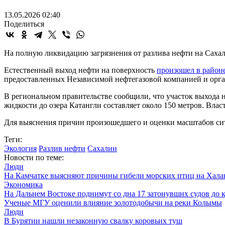
13.05.2026 02:40
Поделиться
На полную ликвидацию загрязнения от разлива нефти на Сахали
Естественный выход нефти на поверхность
произошел в район
предоставленных Независимой нефтегазовой компанией и орга
В региональном правительстве сообщили, что участок выхода
жидкости до озера Катангли составляет около 150 метров. Вла
Для выяснения причин произошедшего и оценки масштабов сит
Теги:
Экология
Разлив нефти
Сахалин
Новости по теме:
Люди
На Камчатке выясняют причины гибели морских птиц на Хала
Экономика
На Дальнем Востоке поднимут со дна 17 затонувших судов до к
Ученые МГУ оценили влияние золотодобычи на реки Колымы
Люди
В Бурятии нашли незаконную свалку коровьих туш