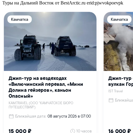
Туры на Дальний Восток от BestArctic.ru
erid:pjwvokpoevpk