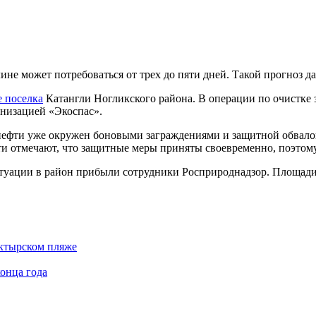
не может потребоваться от трех до пяти дней. Такой прогноз да
е поселка
Катангли Ногликского района. В операции по очистке 
низацией «Экоспас».
 нефти уже окружен боновыми заграждениями и защитной обвало
сти отмечают, что защитные меры приняты своевременно, поэтому
уации в район прибыли сотрудники Росприроднадзор. Площади з
ктырском пляже
онца года