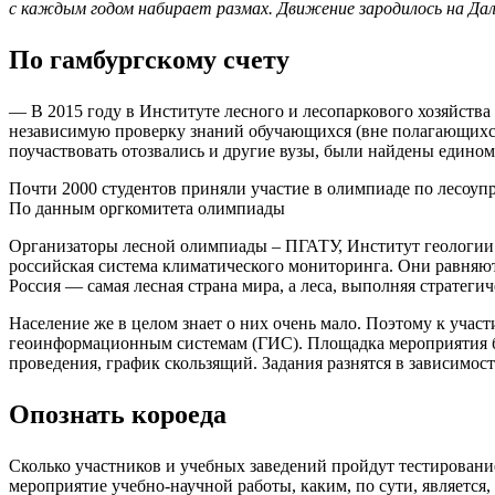
с каждым годом набирает размах. Движение зародилось на Да
По гамбургскому счету
— В 2015 году в Институте лесного и лесопаркового хозяйств
независимую проверку знаний обучающихся (вне полагающихся
поучаствовать отозвались и другие вузы, были найдены едино
Почти 2000 студентов приняли участие в олимпиаде по лесоу
По данным оргкомитета олимпиады
Организаторы лесной олимпиады – ПГАТУ, Институт геологии
российская система климатического мониторинга. Они равняютс
Россия — самая лесная страна мира, а леса, выполняя стратег
Население же в целом знает о них очень мало. Поэтому к учас
геоинформационным системам (ГИС). Площадка мероприятия бес
проведения, график скользящий. Задания разнятся в зависимост
Опознать короеда
Сколько участников и учебных заведений пройдут тестирование 
мероприятие учебно-научной работы, каким, по сути, является,