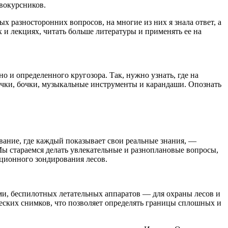
рвокурсников.
 разносторонних вопросов, на многие из них я знала ответ, а
 и лекциях, читать больше литературы и применять ее на
о и определенного кругозора. Так, нужно узнать, где на
пички, бочки, музыкальные инструменты и карандаши. Опознать
вание, где каждый показывает свои реальные знания, —
 стараемся делать увлекательные и разноплановые вопросы,
нционного зондирования лесов.
и, беспилотных летательных аппаратов — для охраны лесов и
еских снимков, что позволяет определять границы сплошных и