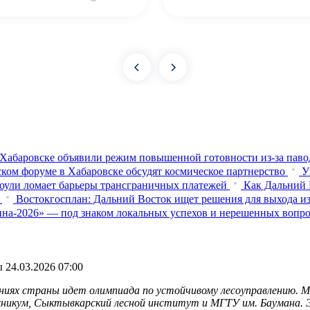
Хабаровске объявили режим повышенной готовности из‑за паво
ком форуме в Хабаровске обсудят космическое партнерство
У
оули ломает барьеры трансграничных платежей
Как Дальний 
Востокгосплан: Дальний Восток ищет решения для выхода из
на-2026» — под знаком локальных успехов и нерешенных вопр
ы
24.03.2026 07:00
ениях страны идет олимпиада по устойчивому лесоуправлению. М
хникум, Сыктывкарский лесной институт и МГТУ им. Баумана. Э