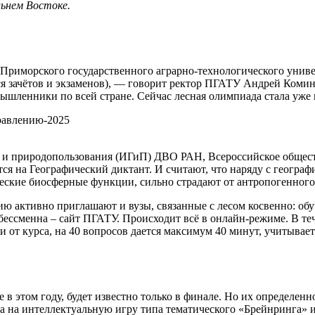
льнем Востоке.
а Приморского государственного аграрно-технологического унив
 зачётов и экзаменов), — говорит ректор ПГАТУ Андрей Комин.
мышленники по всей стране. Сейчас лесная олимпиада стала уж
правлению-2025
 и природопользования (ИГиП) ДВО РАН, Всероссийское общес
я на Географический диктант. И считают, что наряду с географ
ические биосферные функции, сильно страдают от антропогенного
тию активно приглашают и вузы, связанные с лесом косвенно: о
сменна – сайт ПГАТУ. Происходит всё в онлайн-режиме. В тече
и от курса, на 40 вопросов дается максимум 40 минут, учитывает
в этом году, будет известно только в финале. Но их определенн
 а на интеллектуальную игру типа тематического «Брейнринга» ил