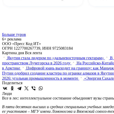
Больше туров
6+ реклама
ООО «Пресс Код ИТ»
ОГРН 1227700267739, ИНН 9725083184
Картина дня
Вся лента
Якутия стала лидером по «дальневосточным гектарам»
В 
пространством Лучегорска в 2026 году
На Российско-Китайс
в Арктике
Цифровой юань выходит на границу: как Маньчж
Путин одобрил создание кластера по огранке алмазов в Якутии
2026: угольная промышленность в моменте
«Энергия Сахали
Поделиться
Люди
Все в лес: интеллектуальное состязание объединяет вузы стран
В пяти десятках высших и средних специальных учебных завед
ее участников – МГУ имени Ломоносова и Вяземский совхоз-те