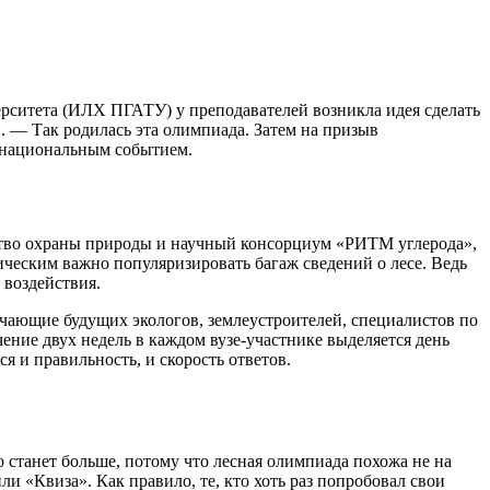
ерситета (ИЛХ ПГАТУ) у преподавателей возникла идея сделать
 — Так родилась эта олимпиада. Затем на призыв
е национальным событием.
тво охраны природы и научный консорциум «РИТМ углерода»,
ическим важно популяризировать багаж сведений о лесе. Ведь
 воздействия.
бучающие будущих экологов, землеустроителей, специалистов по
ние двух недель в каждом вузе-участнике выделяется день
ся и правильность, и скорость ответов.
о станет больше, потому что лесная олимпиада похожа не на
и «Квиза». Как правило, те, кто хоть раз попробовал свои