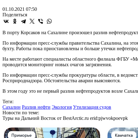
01.10.2021 07:50
Поделиться
В порту Корсаков на Сахалине произошел разлив нефтепродукт
По информации пресс-службы правительства Сахалина, на этом 
бухту. Работы пока приостановлены и больше утечки нефтепрод
На месте работают специалисты областного филиала ФГБУ «Мо
проводится мониторинг новых очагов загрязнения.
По информации пресс-службы прокуратуры области, в ведомст
Росприроднадзора. Обстоятельства аварии выясняются.
В этом году это не первый разлив нефтепродуктов возле Сахал
Теги:
Сахалин
Разлив нефти
Экология
Утилизация судов
Новости по теме:
Туры на Дальний Восток от BestArctic.ru
erid:pjwvokpoevpk