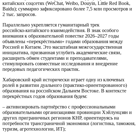
китайских соцсетях (WeChat, Weibo, Douyin, Little Red Book,
Baidu); суммарно зафиксировано более 7,5 млн просмотров и
2 тыс. запросов.
Параллельно укрепляется гуманитарный трек
российско‑китайского взаимодействия. В знак особого
внимания к образовательной повестке 2026–2027 годы
объявлены «перекрёстными» годами образования между
Россией и Китаем. Это масштабная межгосударственная
инициатива, призванная углубить академические связи,
расширить обмен студентами и преподавателями,
стимулировать совместные исследования и внедрение
передовых педагогических практик.
Хабаровский край исторически играет одну из ключевых
ролей в развитии дуального (практико‑ориентированного)
образования на российском Дальнем Востоке. В контексте
перекрёстных годов образования будем:
– активизировать партнёрство с профессиональными
образовательными организациями провинции Хэйлунцзян и
других приграничных регионов КНР, ориентируясь на
потребности трансграничной экономики (логистика, таможня,
туризм, агротехнологии, ИТ);