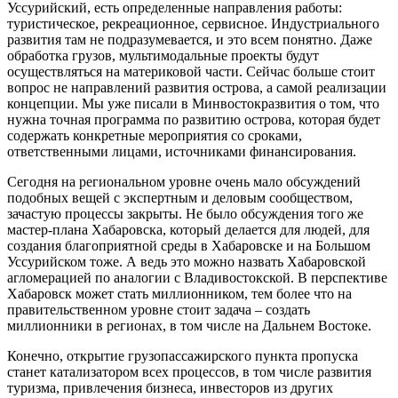
Уссурийский, есть определенные направления работы:
туристическое, рекреационное, сервисное. Индустриального
развития там не подразумевается, и это всем понятно. Даже
обработка грузов, мультимодальные проекты будут
осуществляться на материковой части. Сейчас больше стоит
вопрос не направлений развития острова, а самой реализации
концепции. Мы уже писали в Минвостокразвития о том, что
нужна точная программа по развитию острова, которая будет
содержать конкретные мероприятия со сроками,
ответственными лицами, источниками финансирования.
Сегодня на региональном уровне очень мало обсуждений
подобных вещей с экспертным и деловым сообществом,
зачастую процессы закрыты. Не было обсуждения того же
мастер-плана Хабаровска, который делается для людей, для
создания благоприятной среды в Хабаровске и на Большом
Уссурийском тоже. А ведь это можно назвать Хабаровской
агломерацией по аналогии с Владивостокской. В перспективе
Хабаровск может стать миллионником, тем более что на
правительственном уровне стоит задача – создать
миллионники в регионах, в том числе на Дальнем Востоке.
Конечно, открытие грузопассажирского пункта пропуска
станет катализатором всех процессов, в том числе развития
туризма, привлечения бизнеса, инвесторов из других