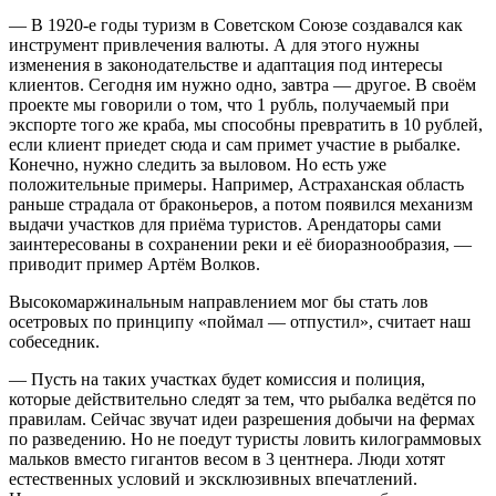
— В 1920-е годы туризм в Советском Союзе создавался как
инструмент привлечения валюты. А для этого нужны
изменения в законодательстве и адаптация под интересы
клиентов. Сегодня им нужно одно, завтра — другое. В своём
проекте мы говорили о том, что 1 рубль, получаемый при
экспорте того же краба, мы способны превратить в 10 рублей,
если клиент приедет сюда и сам примет участие в рыбалке.
Конечно, нужно следить за выловом. Но есть уже
положительные примеры. Например, Астраханская область
раньше страдала от браконьеров, а потом появился механизм
выдачи участков для приёма туристов. Арендаторы сами
заинтересованы в сохранении реки и её биоразнообразия, —
приводит пример Артём Волков.
Высокомаржинальным направлением мог бы стать лов
осетровых по принципу «поймал — отпустил», считает наш
собеседник.
— Пусть на таких участках будет комиссия и полиция,
которые действительно следят за тем, что рыбалка ведётся по
правилам. Сейчас звучат идеи разрешения добычи на фермах
по разведению. Но не поедут туристы ловить килограммовых
мальков вместо гигантов весом в 3 центнера. Люди хотят
естественных условий и эксклюзивных впечатлений.