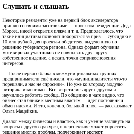
Слушать и слышать
Некоторые резиденты уже на первый блок акселератора
пришли со своими заготовками — проектом резиденции Деда
Мороза, идеей открытия пляжа и т. д. Предполагалось, что
такие инициативы позволят побороться за приз — субсидию в
10 млн рублей для проекта-победителя, выделенную по
решению губернатора региона. Однако формат обучения
мотивировал участников не навязывать друг другу
собственное видение, а искать точки соприкосновения
интересов.
— После первого блока в межмуниципальных группах
предприниматели ещё писали, что «муниципалитеты что-то
порешали, а нас не спросили». Но уже ко второму модулю
риторика изменилась. Все встретились друг с другом и
научились работать сообща. По общению в чате видно, что
бизнес стал ближе к местным властям — идёт постоянный
обмен идеями. И это, конечно, большой плюс, — рассказывает
Ольга Мацейкив.
Диалог между бизнесом и властью, как и умение взглянуть на
вопросы с другого ракурса, в перспективе может упростить
решение многих проблем, подчёркивает эксперт.