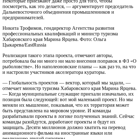
Некоторые приезжают даже просто для того, чтобы
посмотреть, как это делается, — аргументирует председатель
Дальневосточного объединения промышленников и
предпринимателей.
Никита Трофимов, гендиректор Агентства развития
профессиональных квалификаций и министр туризма
Хабаровского края Марина Ярцева. Фото: Ольга
Цыкарева/EastRussia
Реализация такого этапа проекта, отмечают авторы,
потребовала бы ни много ни мало внесения поправок в ФЗ «О
рыболовстве». Но наполеоновские планы — как раз то, на что
и настроили участников акселератора кураторы.
— Глобальность проектов — вектор, который мы задали, —
отмечает министр туризма Хабаровского края Марина Ярцева.
— Когда муниципальные служащие приехали изначально, их
позиция была следующей: вот мой маленький проект. Но мы
меняли их мышление, показывая, что их территория может
быть представлена на мировом уровне. И команды
разрабатывали проекты в логике полученных знаний. Сейчас
команды разойдутся, доработают проекты и будут их
защищать. Десяти миллионов должно хватить на перевод
анимационного фильма на иностранные языки или
реализацию другой гипотезы.