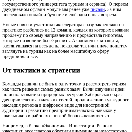
государственного университета туризма и сервиса). О первом
двухдневном офлайн-модуле мы ранее уже
писали
. За ним
последовало онлайн-обучение и ещё одна очная встреча.
Новые навыки участники акселератора сразу закрепляли на
практике: разбились на 12 команд, каждая из которых выявила
проблему по своему направлению и проработала гипотезы,
которые позволили бы её решить. Академическая защита,
растянувшаяся на весь день, показала: так или иначе попытку
взглянуть на туризм как на более масштабную сферу
предприняли все.
От тактики к стратегии
Команды решили не бить в одну точку, а рассмотреть туризм
как часть решения самых разных задач. Были озвучены идеи
по использованию природных ресурсов Хабаровского края
для привлечения азиатских гостей, продвижению культурного
наследия региона в цифровом виде для иностранной
аудитории и развитию предпринимательских навыков у
школьников в районах с низкой бизнес-активностью.
Например, в блоке «Экономика. Инвестиции. Рынок»
участники акселератора обратили внимание на недостаточно