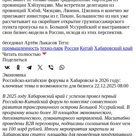
провинции Хэйлунцзян. Мы встретили делегации из
провинций Хэбэй, Чжэцзян, Ляонин, Цзилинь и конечно же
приезжают инвесторы из г. Пекин. Большинство из них уже
рассчитывает на скорейшее открытие грузопассажирского
пункта пропуска на о. Большой Уссурийский и выстраивают
свои бизнес-модели в России, исходя из этих перспектив.
беседовал Артём Лыкасов
Теги:
промышленность
техно-парк
Россия
Китай
Хабаровский край
Читать полностью
Поделиться
Экономика
Российско-китайские форумы в Хабаровске в 2026 году:
ключевые темы и возможности для бизнеса
22.12.2025 08:00
В 2025 году Хабаровский край с успехом провел первый
Российско-Китайский форум по повестке совместного
развития трансграничного острова Большой Уссурийский. В
программу вошло более 30 площадок экономического,
дипломатического, гуманитарного направлений. Масштабно
проведены B2B переговоры, подписаны соглашения более чем
на 100 млрд рублей. Итоги мероприятия закрепили за
Хабаровском статус площадки для проведения продуктивного