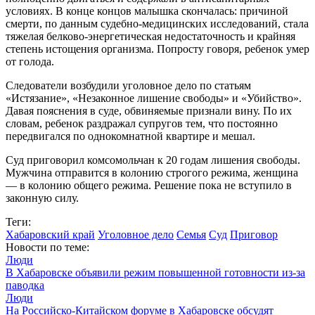
условиях. В конце концов малышка скончалась: причиной
смерти, по данным судебно-медицинских исследований, стала
тяжелая белково-энергетическая недостаточность и крайняя
степень истощения организма. Попросту говоря, ребенок умер
от голода.
Следователи возбудили уголовное дело по статьям
«Истязание», «Незаконное лишение свободы» и «Убийство».
Давая пояснения в суде, обвиняемые признали вину. По их
словам, ребенок раздражал супругов тем, что постоянно
передвигался по однокомнатной квартире и мешал.
Суд приговорил комсомольчан к 20 годам лишения свободы.
Мужчина отправится в колонию строгого режима, женщина
— в колонию общего режима. Решение пока не вступило в
законную силу.
Теги:
Хабаровский край
Уголовное дело
Семья
Суд
Приговор
Новости по теме:
Люди
В Хабаровске объявили режим повышенной готовности из‑за
паводка
Люди
На Российско-Китайском форуме в Хабаровске обсудят