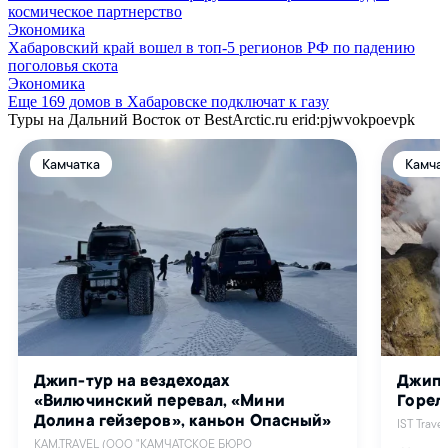
космическое партнерство
Экономика
Хабаровский край вошел в топ-5 регионов РФ по падению
поголовья скота
Экономика
Еще 169 домов в Хабаровске подключат к газу
Туры на Дальний Восток от BestArctic.ru
erid:pjwvokpoevpk