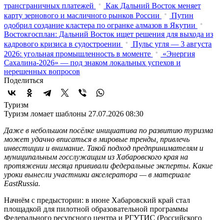
трансграничных платежей
Как Дальний Восток меняет
карту зернового и масличного рынков России
Путин
одобрил создание кластера по огранке алмазов в Якутии
Востокгосплан: Дальний Восток ищет решения для выхода из
кадрового кризиса в судостроении
Пульс угля — 3 августа
2026: угольная промышленность в моменте
«Энергия
Сахалина-2026» — под знаком локальных успехов и
нерешенных вопросов
Поделиться
Туризм
Туризм ломает шаблоны
27.07.2026 08:30
Даже в небольшом посёлке инициатива по развитию туризма
может удачно вписаться в мировые тренды, привлечь
инвестиции и внимание. Такой подход предпринимателям и
муниципальным госслужащим из Хабаровского края на
протяжении месяца прививали федеральные эксперты. Какие
уроки вынесли участники акселератора — в материале
EastRussia.
Начнём с предыстории: в июне Хабаровский край стал
площадкой для пилотной образовательной программы
Федерального ресурсного центра и РГУТИС (Российского