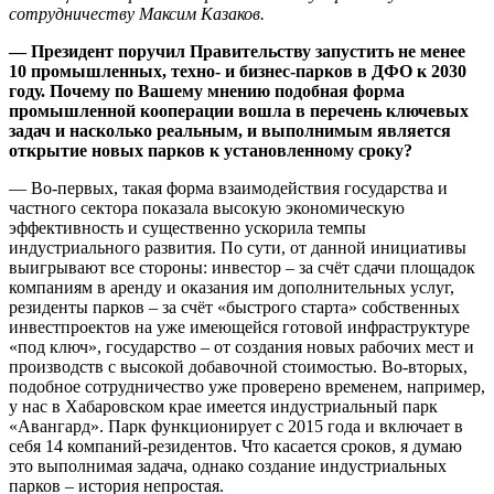
сотрудничеству Максим Казаков.
— Президент поручил Правительству запустить не менее
10 промышленных, техно- и бизнес-парков в ДФО к 2030
году. Почему по Вашему мнению подобная форма
промышленной кооперации вошла в перечень ключевых
задач и насколько реальным, и выполнимым является
открытие новых парков к установленному сроку?
— Во-первых, такая форма взаимодействия государства и
частного сектора показала высокую экономическую
эффективность и существенно ускорила темпы
индустриального развития. По сути, от данной инициативы
выигрывают все стороны: инвестор – за счёт сдачи площадок
компаниям в аренду и оказания им дополнительных услуг,
резиденты парков – за счёт «быстрого старта» собственных
инвестпроектов на уже имеющейся готовой инфраструктуре
«под ключ», государство – от создания новых рабочих мест и
производств с высокой добавочной стоимостью. Во-вторых,
подобное сотрудничество уже проверено временем, например,
у нас в Хабаровском крае имеется индустриальный парк
«Авангард». Парк функционирует с 2015 года и включает в
себя 14 компаний-резидентов. Что касается сроков, я думаю
это выполнимая задача, однако создание индустриальных
парков – история непростая.