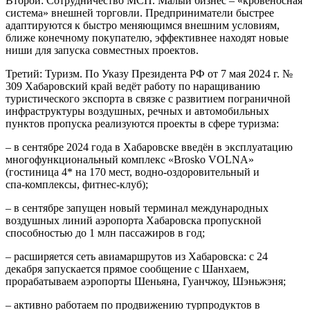
Второй: Сотрудничество МСП. Малый бизнес – «кровеносная
система» внешней торговли. Предприниматели быстрее
адаптируются к быстро меняющимся внешним условиям,
ближе конечному покупателю, эффективнее находят новые
ниши для запуска совместных проектов.
Третий: Туризм. По Указу Президента РФ от 7 мая 2024 г. №
309 Хабаровский край ведёт работу по наращиванию
туристического экспорта в связке с развитием пограничной
инфраструктуры воздушных, речных и автомобильных
пунктов пропуска реализуются проекты в сфере туризма:
– в сентябре 2024 года в Хабаровске введён в эксплуатацию
многофункциональный комплекс «Brosko VOLNA»
(гостиница 4* на 170 мест, водно‑оздоровительный и
спа‑комплексы, фитнес‑клуб);
– в сентябре запущен новый терминал международных
воздушных линий аэропорта Хабаровска пропускной
способностью до 1 млн пассажиров в год;
– расширяется сеть авиамаршрутов из Хабаровска: с 24
декабря запускается прямое сообщение с Шанхаем,
прорабатываем аэропорты Шеньяна, Гуанчжоу, Шэньжэня;
– активно работаем по продвижению турпродуктов в