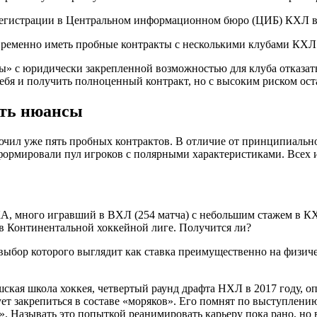
регистрации в Центральном информационном бюро (ЦИБ) КХЛ в 
овременно иметь пробные контракты с несколькими клубами КХ
ы» с юридически закрепленной возможностью для клуба отказат
ебя и получить полноценный контракт, но с высоким риском оста
сть нюансы
ючил уже пять пробных контрактов. В отличие от принципиально
ормировали пул игроков с полярными характеристиками. Всех и
А, много игравший в ВХЛ (254 матча) с небольшим стажем в К
ь в Континентальной хоккейной лиге. Получится ли?
, выбор которого выглядит как ставка преимущественно на физич
шская школа хоккея, четвертый раунд драфта НХЛ в 2017 году, 
бует закрепиться в составе «моряков». Его помнят по выступлени
. Называть это попыткой реанимировать карьеру пока рано, но в