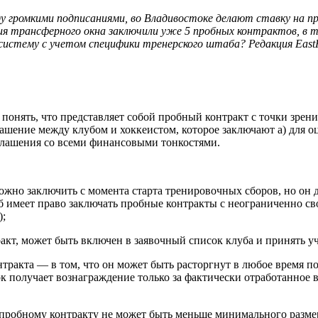
ду громкими подписаниями, во Владивостоке делают ставку на п
ия трансферного окна заключили уже 5 пробных контрактов, в т
истему с учетом специфики тренерского штаба? Редакция EastR
понять, что представляет собой пробный контракт с точки зрен
шение между клубом и хоккеистом, которое заключают а) для оц
глашения со всеми финансовыми тонкостями.
ожно заключить с момента старта тренировочных сборов, но он д
 имеет право заключать пробные контракты с неограниченно св
);
кт, может быть включен в заявочный список клуба и принять уча
тракта — в том, что он может быть расторгнут в любое время п
 получает вознаграждение только за фактически отработанное 
пробному контракту не может быть меньше минимального размер