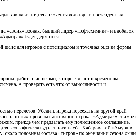
ядит как вариант для сплочения команды и претендент на
р на «своих» входах, бывший лидер «Нефтехимика» и вдобавок
«Адмирал» будет держаться.
й шанс для игроков с потенциалом и точечная оценка формы
ороны, работа с игроками, которые знают о временном
тсмена. А проверять есть что: от выносливости и
тью перелетов. Убедить игрока переехать на другой край
 «бесплатной» проверки мотивации игрока. «Адмирал» снижает
й режим, прежде чем предлагать ему полноценное соглашение.
 для географически удаленного клуба. Хабаровский «Амур» в
у: около половины состава «тигров» по окончании сезона были