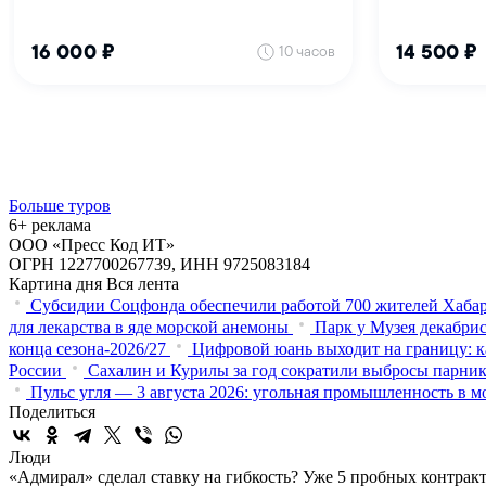
Больше туров
6+ реклама
ООО «Пресс Код ИТ»
ОГРН 1227700267739, ИНН 9725083184
Картина дня
Вся лента
Субсидии Соцфонда обеспечили работой 700 жителей Хабар
для лекарства в яде морской анемоны
Парк у Музея декабрис
конца сезона-2026/27
Цифровой юань выходит на границу: к
России
Сахалин и Курилы за год сократили выбросы парнико
Пульс угля — 3 августа 2026: угольная промышленность в м
Поделиться
Люди
«Адмирал» сделал ставку на гибкость? Уже 5 пробных контракт