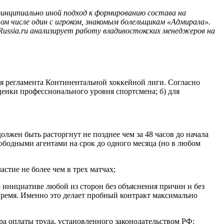
ринципиально иной подход к формированию состава на
ом числе один с игроком, знакомым болельщикам «Адмирала».
ussia.ru анализирует работу владивостокских менеджеров на
ия регламента Континентальной хоккейной лиги. Согласно
енки профессионального уровня спортсмена; б) для
олжен быть расторгнут не позднее чем за 48 часов до начала
ободными агентами на срок до одного месяца (но в любом
стие не более чем в трех матчах;
о инициативе любой из сторон без объяснения причин и без
время. Именно это делает пробный контракт максимально
а оплаты труда, установленного законодательством РФ;