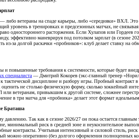
зарплат
— либо ветераны на спаде карьеры, либо «середняки» ВХЛ. Это
щий уровень в тренировках и предсезонных матчах, не связывая
право одностороннего расторжения. Если Хулапов или Гордеев г
ду, эффективно маневрируя под потолком зарплат (в сезоне 2026
ть из-за долгой раскачки «пробников»: клуб делает ставку на о
ы и повышенные требования к системности, которые будет внед
ых специалиста
— Дмитрий Кокорев (экс-главный тренер «Норил
 к тактической дисциплине и разбору игры. Пробный контракт в
 оценить не столько физическую форму, сколько хоккейный инте
 или ветеранам, привыкшим к другой системе, сложнее перестро
ение в три матча для «пробника» делает этот формат идеальным
ле Браташа
у давлению. Так как в сезоне 2026/27 он пока остается главным
не, минимальный риск в средней зоне и неукоснительное выпол
обные контракты. Учитывая интенсивный и силовой стиль, риск
рый можно оперативно (без долгого оформления полноценных кон