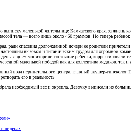
ыписку маленькой жительнице Камчатского края, за жизнь кото
ассой тела — всего лишь около 460 граммов. Но теперь ребенок 
ая, ради спасения долгожданной дочери ее родители прилетели
ло настоящим вызовом и титаническим трудом для огромной кома
день за днем мониторили состояние ребенка, корректировали те
ередной маленькой победой как для коллектива медиков, так и 
ный врач перинатального центра, главный акушер-гинеколог Пр
етворять его в реальность.
брала необходимый вес и окрепла. Девочку выписали из больниц
кеан»
 в лидерах