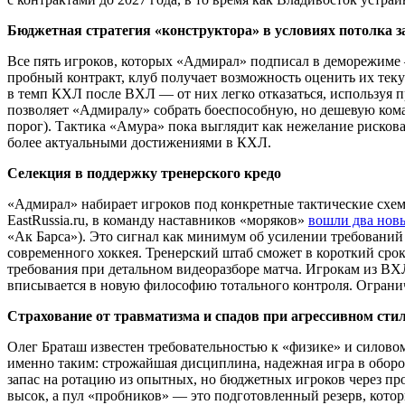
Бюджетная стратегия «конструктора» в условиях потолка 
Все пять игроков, которых «Адмирал» подписал в деморежиме 
пробный контракт, клуб получает возможность оценить их теку
в темп КХЛ после ВХЛ — от них легко отказаться, используя 
позволяет «Адмиралу» собрать боеспособную, но дешевую коман
порог). Тактика «Амура» пока выглядит как нежелание рискова
более актуальными достижениями в КХЛ.
Селекция в поддержку тренерского кредо
«Адмирал» набирает игроков под конкретные тактические схем
EastRussia.ru, в команду наставников «моряков»
вошли два нов
«Ак Барса»). Это сигнал как минимум об усилении требований
современного хоккея. Тренерский штаб сможет в короткий срок
требования при детальном видеоразборе матча. Игрокам из ВХЛ
вписывается в новую философию тотального контроля. Огранич
Страхование от травматизма и спадов при агрессивном сти
Олег Браташ известен требовательностью к «физике» и силовом
именно таким: строжайшая дисциплина, надежная игра в оборо
запас на ротацию из опытных, но бюджетных игроков через пр
высок, а пул «пробников» — это подготовленный резерв, кото