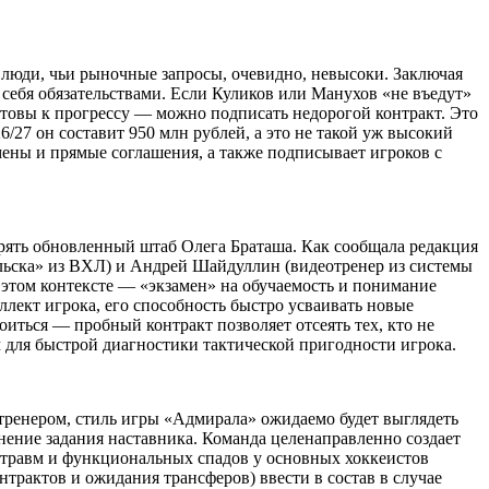
 люди, чьи рыночные запросы, очевидно, невысоки. Заключая
 себя обязательствами. Если Куликов или Манухов «не въедут»
отовы к прогрессу — можно подписать недорогой контракт. Это
/27 он составит 950 млн рублей, а это не такой уж высокий
бмены и прямые соглашения, а также подписывает игроков с
рять обновленный штаб Олега Браташа. Как сообщала редакция
ьска» из ВХЛ) и Андрей Шайдуллин (видеотренер из системы
 этом контексте — «экзамен» на обучаемость и понимание
ллект игрока, его способность быстро усваивать новые
иться — пробный контракт позволяет отсеять тех, кто не
 для быстрой диагностики тактической пригодности игрока.
 тренером, стиль игры «Адмирала» ожидаемо будет выглядеть
нение задания наставника. Команда целенаправленно создает
 травм и функциональных спадов у основных хоккеистов
трактов и ожидания трансферов) ввести в состав в случае