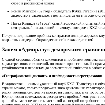
слово в российском хоккее;
Роман Манухов (32 года): обладатель Кубка Гагарина (20
лидерство в раздевалке, а вот впишется ли в игровую ст
Павел Куликов (34 года): самый возрастной и опытный и
центральный нападающий — амплуа, которое в КХЛ стало
По сути, подписание пробных контрактов для приморского клу
возрастных лидеров. Оправдает ли себя такая стратегия?
Зачем «Адмиралу» деморежим: сравнен
С одной стороны, обкатка хоккеистов с пробными контрактами
характере своих соглашений, позволяет провести, как бы прагм
устойчивости к перелетам до элементарной гибкости в работе
«Географический дисконт» и необходимость перестраховки
Владивосток — самый удаленный клуб КХЛ. Трансферы и обмен
страны можно, только предложив либо длительный гарантиров
риски: команда смотрит не просто на статистику, а на то, гот
Юридическая возможность расторгнуть пробный контракт в лю
данный момент не испытывает такой же острой потребности в 
с контрактами до 2027 года, в то время как Владивосток устра