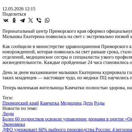
12.05.2026 12:15
Поделиться
Перинатальный центр Приморского края оформил официальную в
Малышка Екатерина появилась на свет с экстремально низкой м
Как сообщили в министерстве здравоохранения Приморского кр
новорожденной, которая появилась на свет раньше срока, ста
отделений, медицинские сестры и специалисты узкого профиля 
жизнедеятельности. Каждые пройденные 24 часа становились оч
День за днем выхаживание малышки Екатерины курировала глав
таких младенцев — настоящее чудо, но медики ПЦ научились пр
Теперь маленькая жительница Камчатки полностью здорова, на
Теги:
Приморский край
Камчатка
Медицина
Дети
Роды
Новости по теме:
Люди
Более 60 подростков освоили управление дронами в центре «О
Экономика
ДФО удерживает 60% рыбного производства России: 4 региона