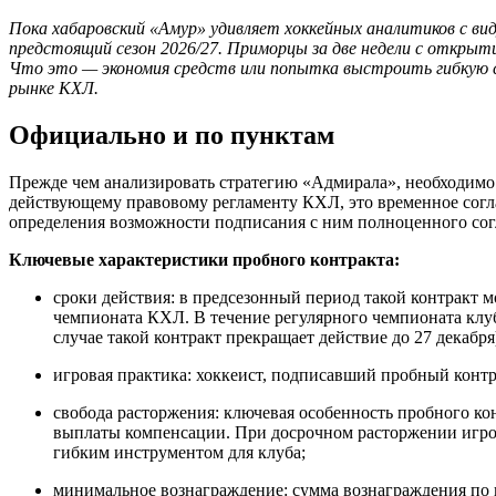
Пока хабаровский «Амур» удивляет хоккейных аналитиков с ви
предстоящий сезон 2026/27. Приморцы за две недели с открыт
Что это — экономия средств или попытка выстроить гибкую с
рынке КХЛ.
Официально и по пунктам
Прежде чем анализировать стратегию «Адмирала», необходимо 
действующему правовому регламенту КХЛ, это временное согла
определения возможности подписания с ним полноценного со
Ключевые характеристики пробного контракта:
сроки действия: в предсезонный период такой контракт м
чемпионата КХЛ. В течение регулярного чемпионата клуб
случае такой контракт прекращает действие до 27 декабря
игровая практика: хоккеист, подписавший пробный контра
свобода расторжения: ключевая особенность пробного кон
выплаты компенсации. При досрочном расторжении игрок
гибким инструментом для клуба;
минимальное вознаграждение: сумма вознаграждения по 