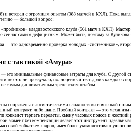
18) и ветеран с огромным опытом (388 матчей в КХЛ). Пока выгл
ратегию — большой вопрос;
з «пробников» владивостокского клуба (561 матч в КХЛ). Масте
 сейчас самым дефицитным. Может быть, поэтому за Куликова 
ба — это одновременно проверка молодых «системников», второ
ие с тактикой «Амура»
 — это минимальные финансовые затраты для клуба. С другой ст
атично это не прозвучало, полноценный тест-драйв каждого спор
 с не самым дипломатичным тренерским штабом.
ы сопряжены с логистическими сложностями и высокой стоимос
анный контракт, либо шанс. Пробный контракт — это механизм
ов ли хоккеист терпеть перелеты, смену часовых поясов и жестки
бой момент без компенсаций делает этот инструмент идеальным
массовой «обкатке» кадров, имея более укомплектованную основ
ивал весеннюю распродажу.