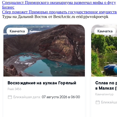
Специалист Приморского океанариума развенчал мифы о фугу
Бизнес
Сбер поможет Приморью продавать государственное имуществ
Туры на Дальний Восток от BestArctic.ru
erid:pjwvokpoevpk