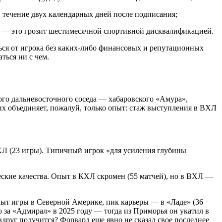
течение двух календарных дней после подписания;
Л — это грозит шестимесячной спортивной дисквалификацией.
ься от игрока без каких-либо финансовых и репутационных
ться ни с чем.
го дальневосточного соседа — хабаровского «Амура»,
х объединяет, пожалуй, только опыт: стаж выступления в ВХЛ
ХЛ (23 игры). Типичный игрок «для усиления глубины
еские качества. Опыт в КХЛ скромен (55 матчей), но в ВХЛ —
опыт игры в Северной Америке, пик карьеры — в «Ладе» (36
ю за «Адмирал» в 2025 году — тогда из Приморья он укатил в
друг получится? Форвард еще явно не сказал свое последнее