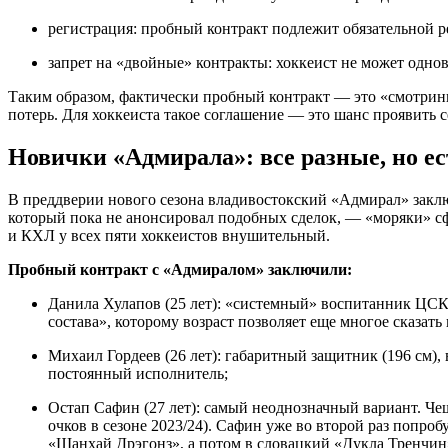
регистрация: пробный контракт подлежит обязательной 
запрет на «двойные» контракты: хоккеист не может одн
Таким образом, фактически пробный контракт — это «смотрин
потерь. Для хоккеиста такое соглашение — это шанс проявить с
Новички «Адмирала»: все разные, но е
В преддверии нового сезона владивостокский «Адмирал» закл
который пока не анонсировал подобных сделок, — «моряки» сф
и КХЛ у всех пяти хоккеистов внушительный.
Пробный контракт с «Адмиралом» заключили:
Данила Хулапов (25 лет): «системный» воспитанник ЦСК
состава», которому возраст позволяет еще многое сказат
Михаил Гордеев (26 лет): габаритный защитник (196 см)
постоянный исполнитель;
Остап Сафин (27 лет): самый неоднозначный вариант. Че
очков в сезоне 2023/24). Сафин уже во второй раз попро
«Шанхай Дрэгонз», а потом в словацкий «Дукла Тренчин»