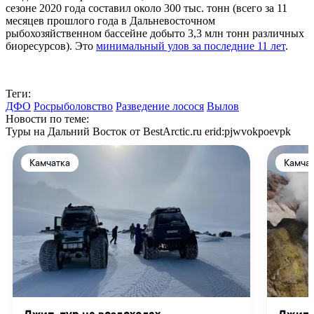
сезоне 2020 года составил около 300 тыс. тонн (всего за 11
месяцев прошлого года в Дальневосточном
рыбохозяйственном бассейне добыто 3,3 млн тонн различных
биоресурсов). Это
минимальный улов за последние 11 лет
.
Теги:
ДФО
Росрыболовство
Разведение лосося
Вылов
Новости по теме:
Туры на Дальний Восток от BestArctic.ru
erid:pjwvokpoevpk