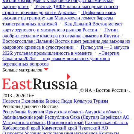
Китайском форуме в Хабаровске обсудят космическое
партнерство
Ученые ДВФУ нашли выгодный способ
строить прочные дороги в Арктике
Цифровой юань
выходит на границу: как Маньчжоули ломает барьеры
трансграничных платежей
Как Дальний Восток меняет
карту зернового и масличного рынков России
Путин
одобрил создание кластера по огранке алмазов в Якутии
Востокгосплан: Дальний Восток ищет решения для выхода из
кадрового кризиса в судостроении
Пульс угля — 3 августа
2026: угольная промышленность в моменте
«Энергия
Сахалина-2026» — под знаком локальных успехов и
нерешенных вопросов
Больше материалов
© ИА «Восток России»,
2013 - 2026
16+
Новости
Экономика
Бизнес
Люди
Культура
Туризм
Регионы Дальнего Востока
Республика Бурятия
Иркутская область
Амурская область
Забайкальский край
Республика Саха (Якутия)
Еврейская АО
Магаданская область
Приморский край
Сахалинская область
Хабаровский край
Камчатский край
Чукотский АО
О проекте
Условия использования материалов
Контакты