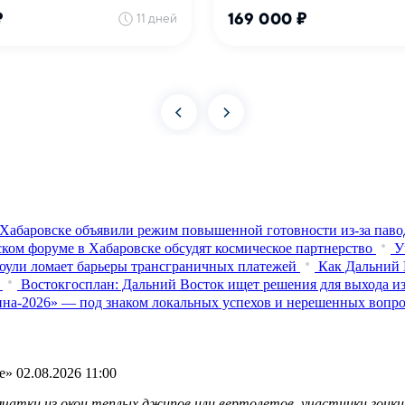
Хабаровске объявили режим повышенной готовности из‑за паво
ком форуме в Хабаровске обсудят космическое партнерство
У
оули ломает барьеры трансграничных платежей
Как Дальний 
Востокгосплан: Дальний Восток ищет решения для выхода из
на-2026» — под знаком локальных успехов и нерешенных вопр
е»
02.08.2026 11:00
тки из окон теплых джипов или вертолетов, участники гонки 