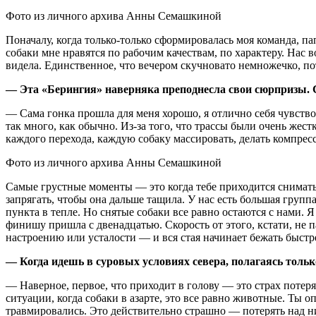
Фото из личного архива Анны Семашкиной
Поначалу, когда только-только сформировалась моя команда, пап
собаки мне нравятся по рабочим качествам, по характеру. Нас в
видела. Единственное, что вечером скучновато немножечко, п
— Эта «Берингия» наверняка преподнесла свои сюрпризы.
— Сама гонка прошла для меня хорошо, я отлично себя чувствов
так много, как обычно. Из-за того, что трассы были очень же
каждого перехода, каждую собаку массировать, делать компрес
Фото из личного архива Анны Семашкиной
Самые грустные моменты — это когда тебе приходится снимать с
запрягать, чтобы она дальше тащила. У нас есть большая гру
пункта в тепле. Но снятые собаки все равно остаются с нами. Я
финишу пришла с двенадцатью. Скорость от этого, кстати, не п
настроению или усталости — и вся стая начинает бежать быстр
— Когда идешь в суровых условиях севера, полагаясь тольк
— Наверное, первое, что приходит в голову — это страх потеря
ситуации, когда собаки в азарте, это все равно животные. Ты о
травмировались. Это действительно страшно — потерять над н