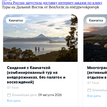
Почта России запустила доставку интернет-заказов по клику
Туры на Дальний Восток от BestArctic.ru
erid:pjwvokpoevpk