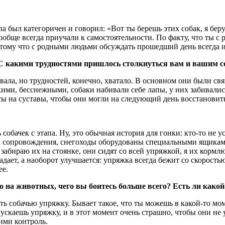
а был категоричен и говорил: «Вот ты берешь этих собак, я беру 
ообще всегда приучали к самостоятельности. По факту, что ты с 
отому что с родными людьми обсуждать прошедший день всегда и
 С какими трудностями пришлось столкнуться вам и вашим 
ала, но трудностей, конечно, хватало. В основном они были связ
сткими, бесснежными, собаки набивали себе лапы, у них забивал
сы на суставы, чтобы они могли на следующий день восстановить
обачек с этапа. Ну, это обычная история для гонки: кто-то не у
ппа сопровождения, снегоходы оборудованы специальными ящика
 забираю их на стоянке, они сидят со всей упряжкой, я их кормл
адает, а наоборот улучшается: упряжка всегда бежит со скорость
ее.
о на животных, чего вы боитесь больше всего? Есть ли како
ть собачью упряжку. Бывает такое, что ты можешь в какой-то мо
пускаешь упряжку, и в этот момент очень страшно, чтобы они не у
ими контроль.