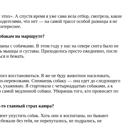
этих». А спустя время я уже сама вела отбор, смотрела, какие
родителями, что нет — на самой трассе особой разницы я не
нтереснее.
собакам на маршруте?
аны с собачками. В этом году у нас на севере снега было не
ись мышцы и суставы. Приходилось просто ежедневно, после
ся и бежать.
спел восстановиться. Я же не буду животное насиловать,
ми-перевозками. Снимаешь собаку — она едет до следующего
ю, ухаживаю. Я стартовала с четырнадцатью собаками, а к
ю самой медленной собаки. Убираешь того, кто провисает по
й-то главный страх каюра?
мент упустить собак. Хоть они и воспитаны, но бывают
бежали без тебя, не перепутались, не подрались, не