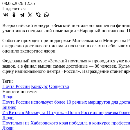
08.05.2026 12:35
Поделиться
Всероссийский конкурс «Земский почтальон» вышел на финишн
участников специальной номинации «Народный почтальон». 
Событие проходит при поддержке Минсельхоза и Минцифры РФ,
ежедневно доставляют письма и посылки в селах и небольших г
оценило экспертное жюри.
Федеральный конкурс «Земский почтальон» проводится уже во в
заявок, а в финал вышли самые достойные — 86 человек. Кульм
сцену национального центра «Россия». Награждение станет яр
Теги:
Почта России
Конкурс
Общество
Новости по теме:
Люди
Почта России использует более 10 речных маршрутов для дост
Бизнес
Из Китая в Москву за 11 суток: «Почта России» перевезла боле
Люди
Почтальон из Хабаровского края победила в конкурсе професс
Люди