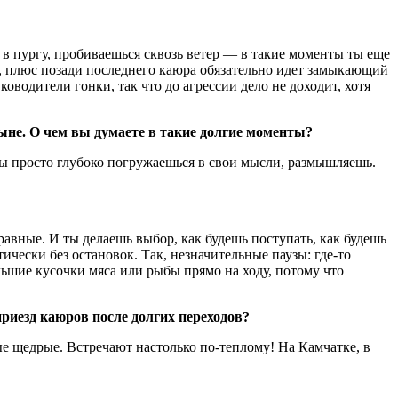
 в пургу, пробиваешься сквозь ветер — в такие моменты ты еще
ой, плюс позади последнего каюра обязательно идет замыкающий
оводители гонки, так что до агрессии дело не доходит, хотя
тыне. О чем вы думаете в такие долгие моменты?
 ты просто глубоко погружаешься в свои мысли, размышляешь.
авные. И ты делаешь выбор, как будешь поступать, как будешь
ически без остановок. Так, незначительные паузы: где-то
льшие кусочки мяса или рыбы прямо на ходу, потому что
риезд каюров после долгих переходов?
мые щедрые. Встречают настолько по-теплому! На Камчатке, в