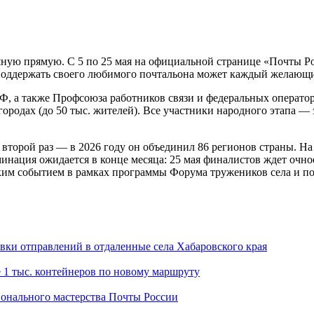
ую прямую. С 5 по 25 мая на официальной странице «Почты Ро
Поддержать своего любимого почтальона может каждый желающ
 а также Профсоюза работников связи и федеральных операторо
ородах (до 50 тыс. жителей). Все участники народного этапа —
торой раз — в 2026 году он объединил 86 регионов страны. На с
инация ожидается в конце месяца: 25 мая финалистов ждет очное
ким событием в рамках программы Форума тружеников села и по
авки отправлений в отдаленные села Хабаровского края
е 1 тыс. контейнеров по новому маршруту
ионального мастерства Почты России