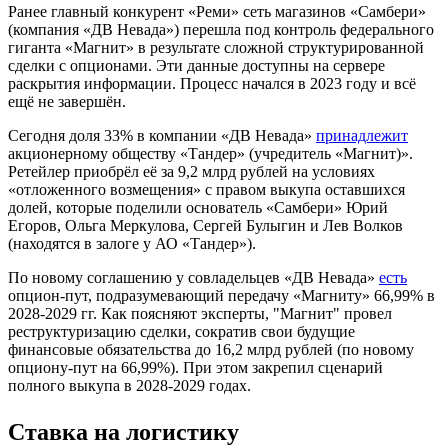
Ранее главный конкурент «Реми» сеть магазинов «Самбери»
(компания «ДВ Невада») перешла под контроль федерального
гиганта «Магнит» в результате сложной структурированной
сделки с опционами. Эти данные доступны на сервере
раскрытия информации. Процесс начался в 2023 году и всё
ещё не завершён.
Сегодня доля 33% в компании «ДВ Невада»
принадлежит
акционерному обществу «Тандер» (учредитель «Магнит)».
Ретейлер приобрёл её за 9,2 млрд рублей на условиях
«отложенного возмещения» с правом выкупа оставшихся
долей, которые поделили основатель «Самбери» Юрий
Егоров, Ольга Меркулова, Сергей Булыгин и Лев Волков
(находятся в залоге у АО «Тандер»).
По новому соглашению у совладельцев «ДВ Невада»
есть
опцион-пут, подразумевающий передачу «Магниту» 66,99% в
2028-2029 гг. Как поясняют эксперты, "Магнит" провел
реструктуризацию сделки, сократив свои будущие
финансовые обязательства до 16,2 млрд рублей (по новому
опциону-пут на 66,99%). При этом закрепил сценарий
полного выкупа в 2028-2029 годах.
Ставка на логистику