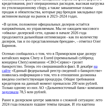
кредитования, рост операционных расходов, высокая нагрузка
по утилизационному сбору, а также завышенные планы
продаж и обязательства, которые ряд брендов закладывал при
активном выходе на рынок в 2023–2024 годах.
«В целом, положение официальных дилеров остаётся
напряжённым, но управляемым. Мы не ожидаем массового
«обвала» дилерской сети, однако в начале 2026 года
продолжится дальнейшая оптимизация - как по количеству
дилеров, так и по представленным брендам», - отметил Олег
Баринов.
Осенью сообщалось о том, что в Приморском крае дилеру
китайских марок Chery и Exeed (премиальный суббренд
концерна Chery) компании «СВО-Сервис» грозит
банкротство. Теперь это свершившийся факт. В декабре
на
сайте
«Единый федеральный реестр сведений о банкротстве»
появилась информация о том, что в отношении должника
введена соответствующая процедура. Общие требования
кредиторов на данный момент превысили 200 млн рублей.
Только одному из них АО «Дальневосточный банк» компания
задолжала
78,5 млн рублей.
Ранее в дилерском центре заявляли о сложной ситуации: лето
2024 года показало худшие темпы продаж. И эта картина