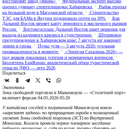
восстановят завод «Якорь»
Федеральный эксперт высоко
оценил «умные» спортплощадки Хабаровска
Рыбак пропал
на большой воде в Магаданской области
Строительство
ТЭС для БАМа в Якутии подорожало почти на 30%
Как
Дальний Восток меняет карту зернового и масличного рынков
России
Востокгосплан: Дальний Восток ищет решения для
выхода из кадрового кризиса в судостроении
Штормовое
предупреждение в Хабаровском крае: 7 августа юг накроют
ливни и грозы
Пульс угля — 3 августа 2026: угольная
промышленность в моменте
«Энергия Сахалина-2026» —
под знаком локальных успехов и нерешенных вопросов
Бюллетень EastRussia: аналитический обзор туристической
отрасли ДФО — лето 2026
Поделиться
Экономика
Зона свободной торговли в Маньчжоули — «Столетний порт»
включает форсаж
04.05.2026 05:20
У китайских соседей в пограничной Маньчжоули вовсю
«нарезают задачи» по превращению города в полноценный
элемент Зоны свободной торговли (ЗСТ) во Внутренней
Монголии. Коллеги провели первое пленарное заседание
рабочего механизма, и, судя по всему, темпы сбавлять не