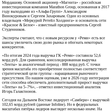
Мордашову. Основной акционер «Магнита» - российская
инвестиционная компания Marathon Group, основанная в 2017
году выходцами из «Альфа-Групп» Александром
Винокуровым и Сергеем Захаровым. Один из основных
владельцев «Меркурий Ретейл Холдинга» и основатель сети
«Красное & Белое» - известный предприниматель Сергей
Студенников.
Эксперты считают, что с новым ресурсом у «Реми» есть все
шансы увеличить свою долю рынка и обогнать некоторых
конкурентов.
«По итогам 2024 года выручка ГК «Реми» составила 52,6
млрд руб. Для сравнения, консолидированная выручка
«Ленты» за аналогичный период - 888 млрд руб. С точки
зрения масштаба это приобретение полностью соответствует
стратегической цели группы - наращивания рыночного
присутствия. По нашим оценкам, уже в 2026 году интеграция
сети способна обеспечить дополнительный прирост выручки
«Ленты» на 5–7%», - отметил инвестиционный аналитик
Игорь Галактионов.
Сегодня на Дальнем Востоке лидирует «Самбери» с выручкой
102,65 млрд рублей (данные Infoline). Но в федеральных
масштабах пятёрка лидеров выглядит несколько иначе. На