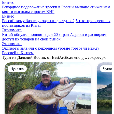
Бизнес
Рекордное подорожание трески в России вызвано снижением
квот и высоким спросом КНР
Бизнес
Российскому бизнесу открыли доступ к 2,5 тыс. проверенных
поставщиков из Китая
Экономика
Китай обнулил пошлины для 53 стран Африки и расширяет
доступ их товаров на свой рынок
Экономика
Эксперты заявили о рекордном уровне торговли между
Россией и Китаем
Туры на Дальний Восток от BestArctic.ru
erid:pjwvokpoevpk