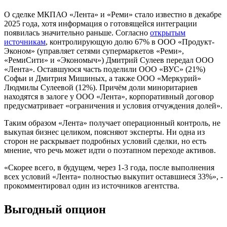
О сделке МКПАО «Лента» и «Реми» стало известно в декабре
2025 года, хотя информация о готовящейся интеграции
появилась значительно раньше. Согласно
открытым
источникам
, контролирующую долю 67% в ООО «Продукт-
Эконом» (управляет сетями супермаркетов «Реми»,
«РемиСити» и «Экономыч») Дмитрий Сулеев передал ООО
«Лента». Оставшуюся часть поделили ООО «ВУС» (21%)
Софьи и Дмитрия Мишиных, а также ООО «Меркурий»
Людмилы Сулеевой (12%). Причём доли миноритариев
находятся в залоге у ООО «Лента», корпоративный договор
предусматривает «ограничения и условия отчуждения долей».
Таким образом «Лента» получает операционный контроль, не
выкупая бизнес целиком, поясняют эксперты. Ни одна из
сторон не раскрывает подробных условий сделки, но есть
мнение, что речь может идти о поэтапном переходе активов.
«Скорее всего, в будущем, через 1-3 года, после выполнения
всех условий «Лента» полностью выкупит оставшиеся 33%», -
прокомментировал один из источников агентства.
Выгодный опцион