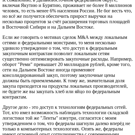
включая Якутию и Бурятию, проживает не более 8 миллионов
человек, то есть менее 6% населения России. Не бог весть что,
но всё же получится обеспечить прирост выручки на
несколько процентов за счёт расширения торговых площадей
в Восточной Сибири и на Дальнем Востоке.
Если же говорить о мотивах сделок M&A между локальным
сетями и федеральными монстрами, то меня несколько
удивило утверждение о том, что доступ к федеральным
закупочным контрактам позволит локальным сетям
существенно оптимизировать закупочные расходы. Например,
оборот "Реми" превышает 20 миллиардов рублей, кроме того,
сети на Дальнем Востоке иногда применяют
консолидированный закуп, поэтому закупочные цены
должны быть приемлемыми. К тому же, значительная доля
закупа приходится на продукты локальных производителей,
не будете же вы закупать хлеб или яйцо по федеральным
контрактам.
Другое дело - это доступ к технологиям федеральных сетей.
Тот, кто имел возможность наблюдать технологии складской
логистики той же "Ленты" изнутри, согласится с моим
утверждением о том, что федералы шагнули далеко вперёд не
только в компьютерных технологиях. Опять же, федералы
имеют огромный опыт сотрудничества с современными