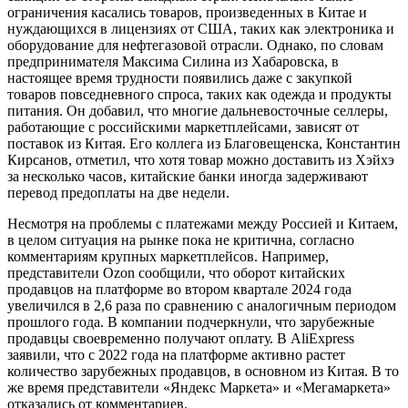
ограничения касались товаров, произведенных в Китае и
нуждающихся в лицензиях от США, таких как электроника и
оборудование для нефтегазовой отрасли. Однако, по словам
предпринимателя Максима Силина из Хабаровска, в
настоящее время трудности появились даже с закупкой
товаров повседневного спроса, таких как одежда и продукты
питания. Он добавил, что многие дальневосточные селлеры,
работающие с российскими маркетплейсами, зависят от
поставок из Китая. Его коллега из Благовещенска, Константин
Кирсанов, отметил, что хотя товар можно доставить из Хэйхэ
за несколько часов, китайские банки иногда задерживают
перевод предоплаты на две недели.
Несмотря на проблемы с платежами между Россией и Китаем,
в целом ситуация на рынке пока не критична, согласно
комментариям крупных маркетплейсов. Например,
представители Ozon сообщили, что оборот китайских
продавцов на платформе во втором квартале 2024 года
увеличился в 2,6 раза по сравнению с аналогичным периодом
прошлого года. В компании подчеркнули, что зарубежные
продавцы своевременно получают оплату. В AliExpress
заявили, что с 2022 года на платформе активно растет
количество зарубежных продавцов, в основном из Китая. В то
же время представители «Яндекс Маркета» и «Мегамаркета»
отказались от комментариев.