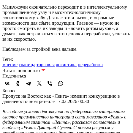
Маньчжоули окончательно переходит к в интеллектуальному
промышленному узлу и высокотехнологичному
логистическому хабу. Для нас это и вызов, и огромные
возможности для сбыта продукции. Главное — нужно не
просто смотреть на их заводы и «ловить ротом мухов», а
думать, как встраиваться в эти цепочки переработки, успевать
за их скоростью.
Наблюдаем за стройкой века дальше.
Теги:
мнение
граница
торговля
логистика
переработка
Читать полностью
Поделиться
Бизнес
Пропуск на Восток: как «Лента» изменит конкуренцию в
дальневосточном ретейле
17.02.2026 00:30
Выгодные условия для закупок по федеральным контрактам –
главное преимущество интеграции сети магазинов «Реми» с
федеральным гигантом «Лента», рассказал основатель и
владелец «Реми» Дмитрий Сулеев. С новым ресурсом у
ритейлера есть все шансы догнать мощных конкурентов,