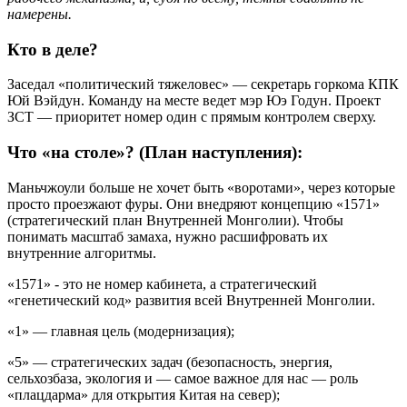
намерены.
Кто в деле?
Заседал «политический тяжеловес» — секретарь горкома КПК
Юй Вэйдун. Команду на месте ведет мэр Юэ Годун. Проект
ЗСТ — приоритет номер один с прямым контролем сверху.
Что «на столе»? (План наступления):
Маньчжоули больше не хочет быть «воротами», через которые
просто проезжают фуры. Они внедряют концепцию «1571»
(стратегический план Внутренней Монголии). Чтобы
понимать масштаб замаха, нужно расшифровать их
внутренние алгоритмы.
«1571» - это не номер кабинета, а стратегический
«генетический код» развития всей Внутренней Монголии.
«1» — главная цель (модернизация);
«5» — стратегических задач (безопасность, энергия,
сельхозбаза, экология и — самое важное для нас — роль
«плацдарма» для открытия Китая на север);