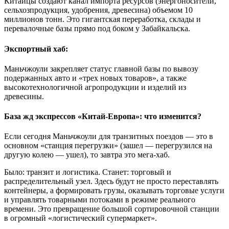
Китайцы создают канал импорта ресурсов (энергоносители,
сельхозпродукция, удобрения, древесина) объемом 10
миллионов тонн. Это гигантская переработка, склады и
перевалочные базы прямо под боком у Забайкальска.
Экспортный хаб:
Маньчжоули закрепляет статус главной базы по вывозу
подержанных авто и «трех новых товаров», а также
высокотехнологичной агропродукции и изделий из
древесины.
База жд экспрессов «Китай-Европа»: что изменится?
Если сегодня Маньчжоули для транзитных поездов — это в
основном «станция перегрузки» (зашел — перегрузился на
другую колею — ушел), то завтра это мега-хаб.
Было: транзит и логистика. Станет: торговый и
распределительный узел. Здесь будут не просто переставлять
контейнеры, а формировать грузы, оказывать торговые услуги
и управлять товарными потоками в режиме реального
времени. Это превращение большой сортировочной станции
в огромный «логистический супермаркет».