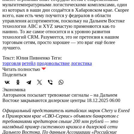
мультитемпературными логистическими комплексами, один
из которых в наши дни создаётся в Хабаровском крае. Скорее
всего, нам есть чему поучится у федералов в области
управления ассортиментом, поскольку на Дальнем Востоке
технологии ABC и XYZ зачастую применяются как-то
наивно. То же самое относится и к уровню развития
технологий CRM. Разумеется, это не претензия к нашим
торговым сетям, просто хорошее — это враг ещё более
лучшего.
Текст: Юлия Пивненко
Теги:
торговля
ретейл
продовольствие
логистика
Читать полностью
Поделиться
Экономика
Авторынок посылает тревожные сигналы – на Дальнем
Востоке закрываются дилерские центры
18.12.2025 06:00
Официальный представитель китайских марок Chery и Exeed
в Приморском крае «СВО-Сервис» объявлен банкротом с
требованиями кредиторов свыше 200 млн рублей — это
наглядный пример системного кризиса в дилерской сети
Дальнего Востока. По данным Ассоциации «Российские