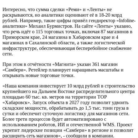
Интересно, что сумма сделки «Реми» и «Ленты» не
раскрываются, но аналитики оценивают её в 18-20 млрд
рублей. Например, такие цифры привёл гендиректор «Infoline-
аналитики» Михаил Бурмистров. На сайте «Ленты» указано,
что речь идёт о 115 торговых точках, включая 87 магазинов в
Приморском крае, 24 магазина в Хабаровском крае и 4
магазинах в Сахалинской области, а также логистической
инфраструктуре, обеспечивающая бесперебойное снабжение
сети.
При этом в отчётности «Магнита» указан 361 магазин
«Самбери». Ретейлер планирует наращивать масштабы и
открывать новые торговые точки.
«Наша компания инвестирует 10 млрд рублей в строительство
крупнейшего на Дальнем Востоке распределительного центра
площадью 60 тыс. кв. метров на территории ТОР
«Хабаровск». Запуск объекта в 2027 году позволит удвоить
складские мощности, обрабатывать до 1,5 тыс. тонн груза в
сутки и обеспечит суточную логистику для магазинов сети.
Более трети процессов будет автоматизировано с
использованием роботов, ИИ и отечественной WMS. Проект
укрепит лидерские позиции «Самбери» в регионе и позволит
расширить сеть магазинов», - сообщили в компании.