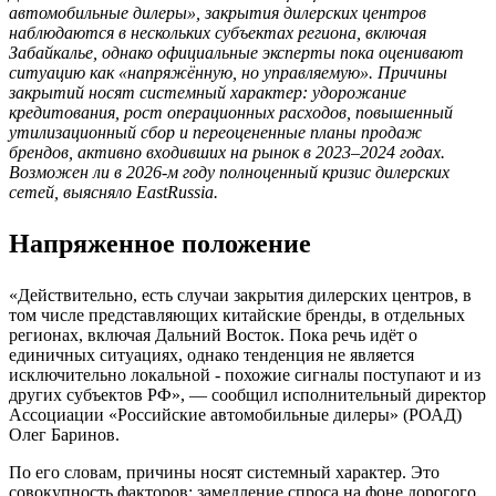
автомобильные дилеры», закрытия дилерских центров
наблюдаются в нескольких субъектах региона, включая
Забайкалье, однако официальные эксперты пока оценивают
ситуацию как «напряжённую, но управляемую». Причины
закрытий носят системный характер: удорожание
кредитования, рост операционных расходов, повышенный
утилизационный сбор и переоцененные планы продаж
брендов, активно входивших на рынок в 2023–2024 годах.
Возможен ли в 2026-м году полноценный кризис дилерских
сетей, выясняло EastRussia.
Напряженное положение
«Действительно, есть случаи закрытия дилерских центров, в
том числе представляющих китайские бренды, в отдельных
регионах, включая Дальний Восток. Пока речь идёт о
единичных ситуациях, однако тенденция не является
исключительно локальной - похожие сигналы поступают и из
других субъектов РФ», — сообщил исполнительный директор
Ассоциации «Российские автомобильные дилеры» (РОАД)
Олег Баринов.
По его словам, причины носят системный характер. Это
совокупность факторов: замедление спроса на фоне дорогого