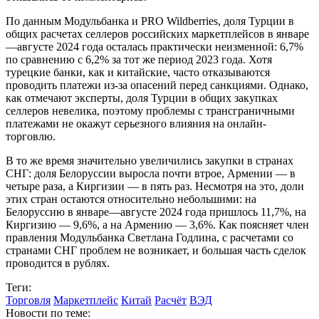
По данным Модульбанка и PRO Wildberries, доля Турции в
общих расчетах селлеров российских маркетплейсов в январе
—августе 2024 года осталась практически неизменной: 6,7%
по сравнению с 6,2% за тот же период 2023 года. Хотя
турецкие банки, как и китайские, часто отказываются
проводить платежи из-за опасений перед санкциями. Однако,
как отмечают эксперты, доля Турции в общих закупках
селлеров невелика, поэтому проблемы с трансграничными
платежами не окажут серьезного влияния на онлайн-
торговлю.
В то же время значительно увеличились закупки в странах
СНГ: доля Белоруссии выросла почти втрое, Армении — в
четыре раза, а Киргизии — в пять раз. Несмотря на это, доли
этих стран остаются относительно небольшими: на
Белоруссию в январе—августе 2024 года пришлось 11,7%, на
Киргизию — 9,6%, а на Армению — 3,6%. Как поясняет член
правления Модульбанка Светлана Годлина, с расчетами со
странами СНГ проблем не возникает, и большая часть сделок
проводится в рублях.
Теги:
Торговля
Маркетплейс
Китай
Расчёт
ВЭД
Новости по теме: