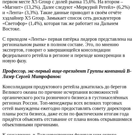
первом месте X5 Group с долей рынка 15,6%. На втором –
«Магнит» (13,2%). Далее следуют «Меркурий Ретейл» (6,2%)
и «Лента» (3,3%). Такие данные приводит в своём отчёте
хэдлайнер X5 Group. Замыкает список сеть дискаунтеров
«Светофор» (1,4%), которая так же работает на Дальнем
Востоке.
С приходом «Ленты» первая пятёрка лидеров представлена на
региональном рынке в полном составе. Это, по мнению
экспертов, говорит о завершающейся консолидации
федерального ретейла в регионе и переходе конкуренции в
новую фазу.
Профессор, экс-первый вице-президент Группы компаний В-
Лазер Сергей Митрофанов:
Консолидация продуктового ретейла докатилась до берегов
Великого океана по причине исчерпания возможностей
органического роста розничного бизнеса в густонаселённых
регионах России. Топ-менеджеры всех великих торговых
сетей вынуждены ежегодно предоставлять совету директоров
планы роста бизнеса, даже если по фактическим итогам года
придётся объяснять отставание от плана вновь открывшимися
объективными причинами.
К сожалению, в Дальневосточном федеральном округе,