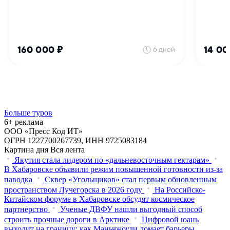
Больше туров
6+ реклама
ООО «Пресс Код ИТ»
ОГРН 1227700267739, ИНН 9725083184
Картина дня
Вся лента
Якутия стала лидером по «дальневосточным гектарам»
В Хабаровске объявили режим повышенной готовности из‑за
паводка
Сквер «Угольщиков» стал первым обновленным
пространством Лучегорска в 2026 году
На Российско-
Китайском форуме в Хабаровске обсудят космическое
партнерство
Ученые ДВФУ нашли выгодный способ
строить прочные дороги в Арктике
Цифровой юань
выходит на границу: как Маньчжоули ломает барьеры