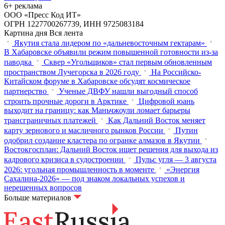
6+ реклама
ООО «Пресс Код ИТ»
ОГРН 1227700267739, ИНН 9725083184
Картина дня
Вся лента
Якутия стала лидером по «дальневосточным гектарам»
В Хабаровске объявили режим повышенной готовности из‑за
паводка
Сквер «Угольщиков» стал первым обновленным
пространством Лучегорска в 2026 году
На Российско-
Китайском форуме в Хабаровске обсудят космическое
партнерство
Ученые ДВФУ нашли выгодный способ
строить прочные дороги в Арктике
Цифровой юань
выходит на границу: как Маньчжоули ломает барьеры
трансграничных платежей
Как Дальний Восток меняет
карту зернового и масличного рынков России
Путин
одобрил создание кластера по огранке алмазов в Якутии
Востокгосплан: Дальний Восток ищет решения для выхода из
кадрового кризиса в судостроении
Пульс угля — 3 августа
2026: угольная промышленность в моменте
«Энергия
Сахалина-2026» — под знаком локальных успехов и
нерешенных вопросов
Больше материалов