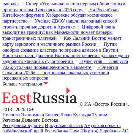
паводка
Сквер «Угольщиков» стал первым обновленным
пространством Лучегорска в 2026 году
На Российско-
Китайском форуме в Хабаровске обсудят космическое
партнерство
Ученые ДВФУ нашли выгодный способ
строить прочные дороги в Арктике
Цифровой юань
выходит на границу: как Маньчжоули ломает барьеры
трансграничных платежей
Как Дальний Восток меняет
карту зернового и масличного рынков России
Путин
одобрил создание кластера по огранке алмазов в Якутии
Востокгосплан: Дальний Восток ищет решения для выхода из
кадрового кризиса в судостроении
Пульс угля — 3 августа
2026: угольная промышленность в моменте
«Энергия
Сахалина-2026» — под знаком локальных успехов и
нерешенных вопросов
Больше материалов
© ИА «Восток России»,
2013 - 2026
16+
Новости
Экономика
Бизнес
Люди
Культура
Туризм
Регионы Дальнего Востока
Республика Бурятия
Иркутская область
Амурская область
Забайкальский край
Республика Саха (Якутия)
Еврейская АО