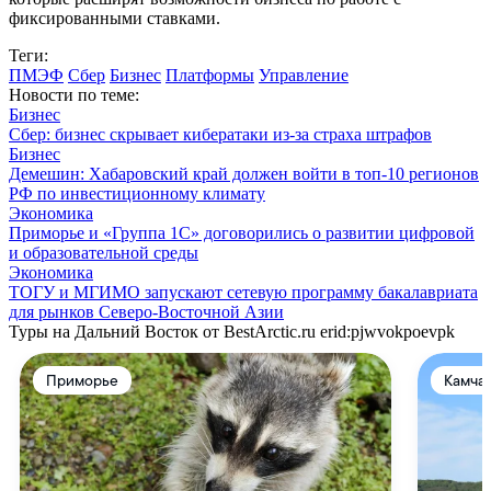
фиксированными ставками.
Теги:
ПМЭФ
Сбер
Бизнес
Платформы
Управление
Новости по теме:
Бизнес
Сбер: бизнес скрывает кибератаки из‑за страха штрафов
Бизнес
Демешин: Хабаровский край должен войти в топ-10 регионов
РФ по инвестиционному климату
Экономика
Приморье и «Группа 1С» договорились о развитии цифровой
и образовательной среды
Экономика
ТОГУ и МГИМО запускают сетевую программу бакалавриата
для рынков Северо-Восточной Азии
Туры на Дальний Восток от BestArctic.ru
erid:pjwvokpoevpk