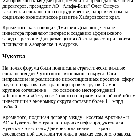
Хабаровского края Дмитрий Демешин и председатель Совета
директоров, президент АО "Альфа-Банк" Олег Сысуев
заключили соглашение о сотрудничестве, направленном на
социально-экономическое развитие Хабаровского края.
Кроме того, как сообщил Дмитрий Демешин, четыре
инвестора проявляют интерес к созданию аффинажного
завода в регионе. Для размещения объекта рассматриваются
площадки в Хабаровске и Амурске.
Чукотка
На полях форума были подписаны стратегически важные
соглашения для Чукотского автономного округа. Они
направлены на реализацию инвестиционных проектов, сферу
науки и образования, транспортировку грузов. Самое
крупное соглашение — по освоению месторождений
«Ленотап» и «Секущее». Только на первом этапе общий объем
инвестиций в экономику округа составит более 1,1 млрд
рублей.
Кроме того, подписан договор между «Росатом Арктика» и
АО «Чукотснаб» о транспортировке нефтепродуктов для
Чукотки в этом году. Данное соглашение — гарант
своевременной доставки топлива в рамках северного завоза.