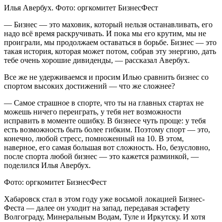
Илья Авербух. Фото: оргкомитет БизнесФест
— Бизнес — это маховик, который нельзя останавливать, его
надо всё время раскручивать. И пока мы его крутим, мы не
проиграли, мы продолжаем оставаться в борьбе. Бизнес — это
такая история, которая может потом, собрав эту энергию, дать
тебе очень хорошие дивиденды, — рассказал Авербух.
Все же не удерживаемся и просим Илью сравнить бизнес со
спортом высоких достижений — что же сложнее?
— Самое страшное в спорте, что ты на главных стартах не
можешь ничего переиграть, у тебя нет возможности
исправить в моменте ошибку. В бизнесе чуть проще: у тебя
есть возможность быть более гибким. Поэтому спорт — это,
конечно, любой стресс, помноженный на 10. В этом,
наверное, его самая большая вот сложность. Но, безусловно,
после спорта любой бизнес — это кажется разминкой, —
поделился Илья Авербух.
Фото: оргкомитет БизнесФест
Хабаровск стал в этом году уже восьмой локацией Бизнес-
Феста — далее он уходит на запад, передавая эстафету
Волгограду, Минеральным Водам, Туле и Иркутску. И хотя