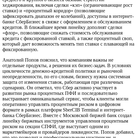
хеджирования, включая сделки «кэп» (ограничивающие рост
ставки) и «процентный коридор» (позволяющие
зафиксировать диапазон ее колебаний), доступны в интернет-
банке СберБизнес в связке с оформлением и обслуживанием
кредитов. В ближайшее время линейку дополнят сделки
«флор», позволяющие снижать стоимость обслуживания
кредита с фиксированной ставкой, а также процентный своп,
который дает возможность менять тип ставки с плавающей на
фиксированную.
Анатолий Попов пояснил, что компаниям важны не
отдельные продукты, а решения их бизнес-задач. В условиях
цикличности денежно-кредитной политики и рыночной
неопределенности, по его словам, бизнесу нужна системная
защита от изменения ставок, работающая при различных
сценариях. Он отметил, что Сбер активно участвует в
развитии рынка процентных ПФИ и последовательно
выстраивает омниканальный сервис, чтобы клиенты могли
оперативно управлять процентным риском в цифровом
формате в рамках платформ SberCIB Terminal и интернет-
банка СберБизнес. Вместе с Московской биржей банк создал
линейку биржевых инструментов управления процентным
риском на секции СПФИ, где выступает одним из
маркетмейкеров и провайдеров ликвидности. Попов добавил,
что это позволит и профессиональным участникам, и