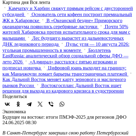
Картина дня
Вся лента
Камчатку и Харбин свяжут прямым рейсом с двусторонней
субсидией
Основатель сети кофеен построит премиальный
ЖК в Хабаровске
В «Океанской бездне» Приморского
океанариума появились серебряные ласточки
Почти 50%
жителей Хабаровска против испытательного срока для мам с
малышами
Лес будущего вырастет из дальневосточных
ДНК ледникового периода
Пульс угля — 10 августа 2026:
угольная промышленность в моменте
Бюллетень
EastRussia: аналитический обзор социальной сферы ДФО —
лето 2026
«Адмирал» расстался с пятью игроками и
подписал новичка
Цифровой юань выходит на границу:
как Маньчжоули ломает барьеры трансграничных платежей
Как Дальний Восток меняет карту зернового и масличного
рынков России
Востокгосплан: Дальний Восток ищет
решения для выхода из кадрового кризиса в судостроении
Поделиться
Экономика
Будущее на востоке: итоги ПМЭФ-2025 для регионов ДФО
24.06.2025 08:30
В Санкт-Петербурге завершил свою работу Петербургский