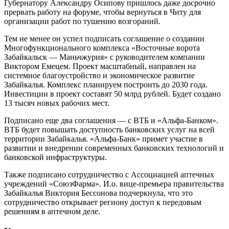
Губернатору Александру Осипову пришлось даже досрочно
прервать работу на форуме, чтобы вернуться в Читу для
организации работ по тушению возгораний.
Тем не менее он успел подписать соглашение о создании
Многофункционального комплекса «Восточные ворота
Забайкальск — Маньчжурия» с руководителем компании
Виктором Емецем. Проект масштабный, направлен на
системное благоустройство и экономическое развитие
Забайкалья. Комплекс планируем построить до 2030 года.
Инвестиции в проект составят 50 млрд рублей. Будет создано
13 тысяч новых рабочих мест.
Подписано еще два соглашения — с ВТБ и «Альфа-Банком».
ВТБ будет повышать доступность банковских услуг на всей
территории Забайкалья. «Альфа-Банк» примет участие в
развитии и внедрении современных банковских технологий и
банковской инфраструктуры.
Также подписано сотрудничество с Ассоциацией аптечных
учреждений «СоюзФарма». И.о. вице-премьера правительства
Забайкалья Виктория Бессонова подчеркнула, что это
сотрудничество открывает региону доступ к передовым
решениям в аптечном деле.