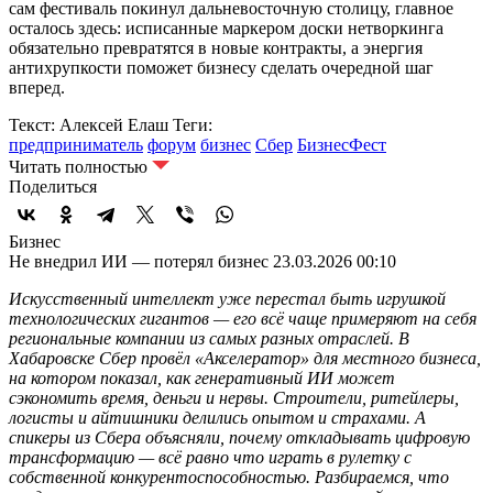
сам фестиваль покинул дальневосточную столицу, главное
осталось здесь: исписанные маркером доски нетворкинга
обязательно превратятся в новые контракты, а энергия
антихрупкости поможет бизнесу сделать очередной шаг
вперед.
Текст: Алексей Елаш
Теги:
предприниматель
форум
бизнес
Сбер
БизнесФест
Читать полностью
Поделиться
Бизнес
Не внедрил ИИ — потерял бизнес
23.03.2026 00:10
Искусственный интеллект уже перестал быть игрушкой
технологических гигантов — его всё чаще примеряют на себя
региональные компании из самых разных отраслей. В
Хабаровске Сбер провёл «Акселератор» для местного бизнеса,
на котором показал, как генеративный ИИ может
сэкономить время, деньги и нервы. Строители, ритейлеры,
логисты и айтишники делились опытом и страхами. А
спикеры из Сбера объясняли, почему откладывать цифровую
трансформацию — всё равно что играть в рулетку с
собственной конкурентоспособностью. Разбираемся, что