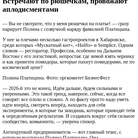
Встречают по рюшечкам, провожают
аплодисментами
— Вы не смотрите, что у меня рюшечки на платье! — сразу
парирует Полина с созвучной наряду фамилией Платицына.
У нее за плечами несколько гастропроектов в Хабаровске,
среди которых «Мускатный кит», «НиНо» и Semplice. Одним
словом — ресторатор. Профессия, особенно на Дальнем
Востоке с его логистикой, непростая: где зимой взять чернику
и как привезти помидоры, которые пахнут помидорами, не по
космической цене?
Полина Платицина. Фото: оргкомитет БизнесФест
— 2026-й это не конец. Идём дальше, будем сильными и
уверенными. Это такой тренд, наверное, сейчас, когда все
говорят: все плохо и сложно. А по факту просто надо уметь
идти вперёд, смотреть вперёд, находить для себя
эксперименты, в которые ты заходишь, которые приводят тебя
к определённым результатам. И создавать вокруг себя сильное
сообщество, комьюнити, — уверена спикер.
Антихрупкий предприниматель — вот главный тезис, с
которым выступала Полина Платицына. Она —