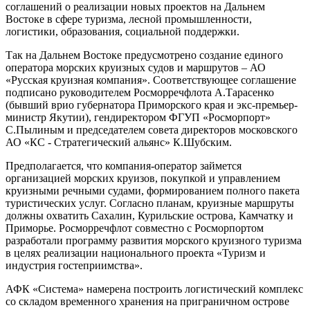
соглашений о реализации новых проектов на Дальнем
Востоке в сфере туризма, лесной промышленности,
логистики, образования, социальной поддержки.
Так на Дальнем Востоке предусмотрено создание единого
оператора морских круизных судов и маршрутов – АО
«Русская круизная компания». Соответствующее соглашение
подписано руководителем Росморречфлота А.Тарасенко
(бывший врио губернатора Приморского края и экс-премьер-
министр Якутии), гендиректором ФГУП «Росморпорт»
С.Пылиным и председателем совета директоров московского
АО «КС - Стратегический альянс» К.Шубским.
Предполагается, что компания-оператор займется
организацией морских круизов, покупкой и управлением
круизными речными судами, формированием полного пакета
туристических услуг. Согласно планам, круизные маршруты
должны охватить Сахалин, Курильские острова, Камчатку и
Приморье. Росморречфлот совместно с Росморпортом
разработали программу развития морского круизного туризма
в целях реализации национального проекта «Туризм и
индустрия гостеприимства».
АФК «Система» намерена построить логистический комплекс
со складом временного хранения на приграничном острове