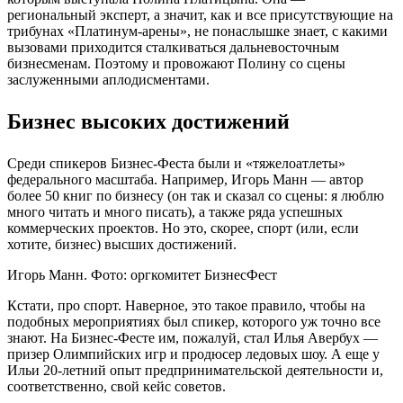
региональный эксперт, а значит, как и все присутствующие на
трибунах «Платинум-арены», не понаслышке знает, с какими
вызовами приходится сталкиваться дальневосточным
бизнесменам. Поэтому и провожают Полину со сцены
заслуженными аплодисментами.
Бизнес высоких достижений
Среди спикеров Бизнес-Феста были и «тяжелоатлеты»
федерального масштаба. Например, Игорь Манн — автор
более 50 книг по бизнесу (он так и сказал со сцены: я люблю
много читать и много писать), а также ряда успешных
коммерческих проектов. Но это, скорее, спорт (или, если
хотите, бизнес) высших достижений.
Игорь Манн. Фото: оргкомитет БизнесФест
Кстати, про спорт. Наверное, это такое правило, чтобы на
подобных мероприятиях был спикер, которого уж точно все
знают. На Бизнес-Фесте им, пожалуй, стал Илья Авербух —
призер Олимпийских игр и продюсер ледовых шоу. А еще у
Ильи 20-летний опыт предпринимательской деятельности и,
соответственно, свой кейс советов.