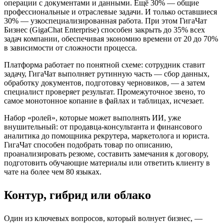
операции с документами и данными. Ещё 30% — общие
профессиональные и отраслевые задачи. И только оставшиеся
30% — узкоспециализированная работа. При этом ГигаЧат
Бизнес (GigaChat Enterprise) способен закрыть до 35% всех
задач компании, обеспечивая экономию времени от 20 до 70%
в зависимости от сложности процесса.
Платформа работает по понятной схеме: сотрудник ставит
задачу, ГигаЧат выполняет рутинную часть — сбор данных,
обработку документов, подготовку черновиков, — а затем
специалист проверяет результат. Промежуточное звено, то
самое монотонное копание в файлах и таблицах, исчезает.
Набор «ролей», которые может выполнять ИИ, уже
внушительный: от продавца-консультанта и финансового
аналитика до помощника рекрутера, маркетолога и юриста.
ГигаЧат способен подобрать товар по описанию,
проанализировать резюме, составить замечания к договору,
подготовить обучающие материалы или ответить клиенту в
чате на более чем 80 языках.
Контур, гибрид или облако
Один из ключевых вопросов, который волнует бизнес, —