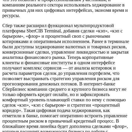
компаниям реального сектора использовать хеджирование в
привычных для них цифровых интерфейсах, экономя время и
ресурсы.
Сбер также расширил функционал мультипродуктовой
платформы SberCIB Terminal, добавив сделки «кэп», «кэп с
барьером», «флор» и процентный своп с рыночными
котировками и оперативным исполнением. Ранее в терминале
были доступны хеджирование валютных и товарных рисков,
конверсионные сделки, управление ликвидностью и закрытая
аналитика финансового рынка. Теперь корпоративные
клиенты и финансовые институты в одном интерфейсе
получают комплекс сервисов — от анализа котировок и
расчета параметров сделок до управления портфелем, что
позволяет выстраивать стратегию управления риском для
прогнозирования денежных потоков. В интернет-банке
СберБизнес компании среднего и крупного бизнеса могут не
только оформить кредит онлайн, но и зафиксировать
комфортный уровень плавающей ставки по нему с помощью
сделок «кэп», «кэп с барьером» и стратегии «процентный
коридор». Такая цифровая подача хеджирования, как
отметили в банке, помогает оперативно встроить управление
процентным риском в привычный кредитный процесс. В
ближайшее время линейка будет дополнена сделками «флор»,
которые расширят возможности бизнеса по работе с