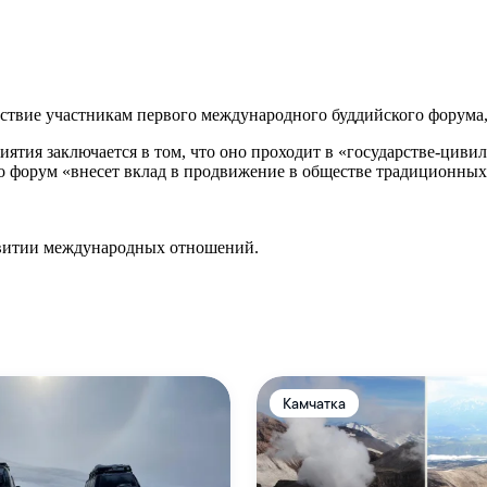
вие участникам первого международного буддийского форума, ко
ятия заключается в том, что оно проходит в «государстве-циви
то форум «внесет вклад в продвижение в обществе традиционны
звитии международных отношений.