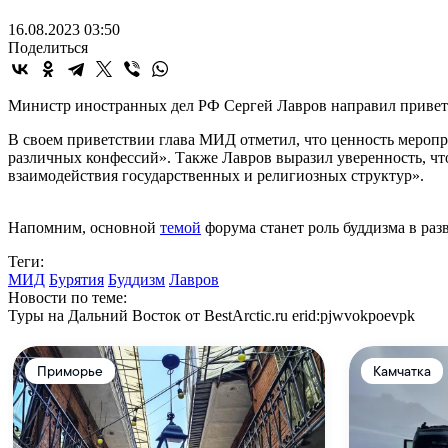
16.08.2023 03:50
Поделиться
Министр иностранных дел РФ Сергей Лавров направил приветст
В своем приветствии глава МИД отметил, что ценность меропри
различных конфессий». Также Лавров выразил уверенность, ч
взаимодействия государственных и религиозных структур».
Напомним, основной
темой
форума станет роль буддизма в ра
Теги:
МИД
Бурятия
Буддизм
Лавров
Новости по теме:
Туры на Дальний Восток от BestArctic.ru
erid:pjwvokpoevpk