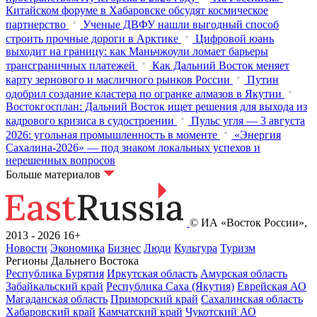
Китайском форуме в Хабаровске обсудят космическое
партнерство
Ученые ДВФУ нашли выгодный способ
строить прочные дороги в Арктике
Цифровой юань
выходит на границу: как Маньчжоули ломает барьеры
трансграничных платежей
Как Дальний Восток меняет
карту зернового и масличного рынков России
Путин
одобрил создание кластера по огранке алмазов в Якутии
Востокгосплан: Дальний Восток ищет решения для выхода из
кадрового кризиса в судостроении
Пульс угля — 3 августа
2026: угольная промышленность в моменте
«Энергия
Сахалина-2026» — под знаком локальных успехов и
нерешенных вопросов
Больше материалов
© ИА «Восток России»,
2013 - 2026
16+
Новости
Экономика
Бизнес
Люди
Культура
Туризм
Регионы Дальнего Востока
Республика Бурятия
Иркутская область
Амурская область
Забайкальский край
Республика Саха (Якутия)
Еврейская АО
Магаданская область
Приморский край
Сахалинская область
Хабаровский край
Камчатский край
Чукотский АО