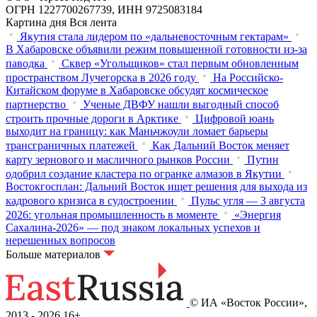
ОГРН 1227700267739, ИНН 9725083184
Картина дня
Вся лента
Якутия стала лидером по «дальневосточным гектарам»
В Хабаровске объявили режим повышенной готовности из‑за
паводка
Сквер «Угольщиков» стал первым обновленным
пространством Лучегорска в 2026 году
На Российско-
Китайском форуме в Хабаровске обсудят космическое
партнерство
Ученые ДВФУ нашли выгодный способ
строить прочные дороги в Арктике
Цифровой юань
выходит на границу: как Маньчжоули ломает барьеры
трансграничных платежей
Как Дальний Восток меняет
карту зернового и масличного рынков России
Путин
одобрил создание кластера по огранке алмазов в Якутии
Востокгосплан: Дальний Восток ищет решения для выхода из
кадрового кризиса в судостроении
Пульс угля — 3 августа
2026: угольная промышленность в моменте
«Энергия
Сахалина-2026» — под знаком локальных успехов и
нерешенных вопросов
Больше материалов
© ИА «Восток России»,
2013 - 2026
16+