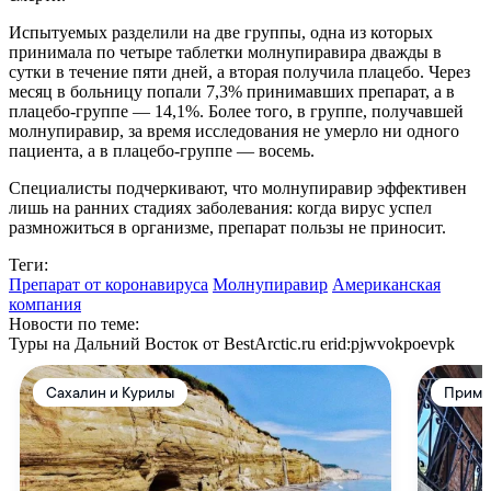
Испытуемых разделили на две группы, одна из которых
принимала по четыре таблетки молнупиравира дважды в
сутки в течение пяти дней, а вторая получила плацебо. Через
месяц в больницу попали 7,3% принимавших препарат, а в
плацебо-группе — 14,1%. Более того, в группе, получавшей
молнупиравир, за время исследования не умерло ни одного
пациента, а в плацебо-группе — восемь.
Специалисты подчеркивают, что молнупиравир эффективен
лишь на ранних стадиях заболевания: когда вирус успел
размножиться в организме, препарат пользы не приносит.
Теги:
Препарат от коронавируса
Молнупиравир
Американская
компания
Новости по теме:
Туры на Дальний Восток от BestArctic.ru
erid:pjwvokpoevpk